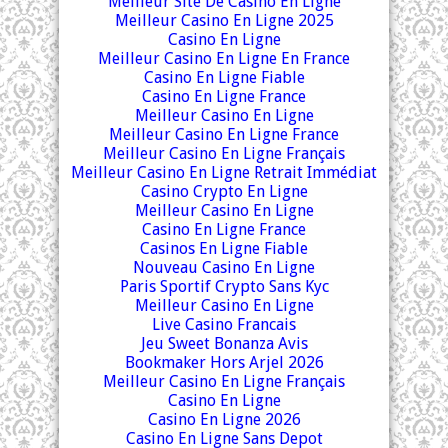
Meilleur Site De Casino En Ligne
Meilleur Casino En Ligne 2025
Casino En Ligne
Meilleur Casino En Ligne En France
Casino En Ligne Fiable
Casino En Ligne France
Meilleur Casino En Ligne
Meilleur Casino En Ligne France
Meilleur Casino En Ligne Français
Meilleur Casino En Ligne Retrait Immédiat
Casino Crypto En Ligne
Meilleur Casino En Ligne
Casino En Ligne France
Casinos En Ligne Fiable
Nouveau Casino En Ligne
Paris Sportif Crypto Sans Kyc
Meilleur Casino En Ligne
Live Casino Francais
Jeu Sweet Bonanza Avis
Bookmaker Hors Arjel 2026
Meilleur Casino En Ligne Français
Casino En Ligne
Casino En Ligne 2026
Casino En Ligne Sans Depot