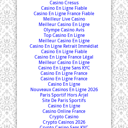
Casino Cresus
Casino En Ligne Fiable
Casino En Ligne France Fiable
Meilleur Live Casino
Meilleur Casino En Ligne
Olympe Casino Avis
Top Casino En Ligne
Meilleur Casino En Ligne
Casino En Ligne Retrait Immédiat
Casino En Ligne Fiable
Casino En Ligne France Légal
Meilleur Casino En Ligne
Casino En Ligne Sans KYC
Casino En Ligne France
Casino En Ligne France
Casino En Ligne
Nouveaux Casinos En Ligne 2026
Paris Sportif Hors Arjel
Site De Paris Sportifs
Casino En Ligne
Casino Online France
Crypto Casino
Crypto Casinos 2026
Crypto Casino Sans KYC