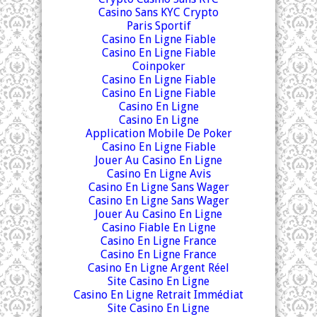
Casino Sans KYC Crypto
Paris Sportif
Casino En Ligne Fiable
Casino En Ligne Fiable
Coinpoker
Casino En Ligne Fiable
Casino En Ligne Fiable
Casino En Ligne
Casino En Ligne
Application Mobile De Poker
Casino En Ligne Fiable
Jouer Au Casino En Ligne
Casino En Ligne Avis
Casino En Ligne Sans Wager
Casino En Ligne Sans Wager
Jouer Au Casino En Ligne
Casino Fiable En Ligne
Casino En Ligne France
Casino En Ligne France
Casino En Ligne Argent Réel
Site Casino En Ligne
Casino En Ligne Retrait Immédiat
Site Casino En Ligne