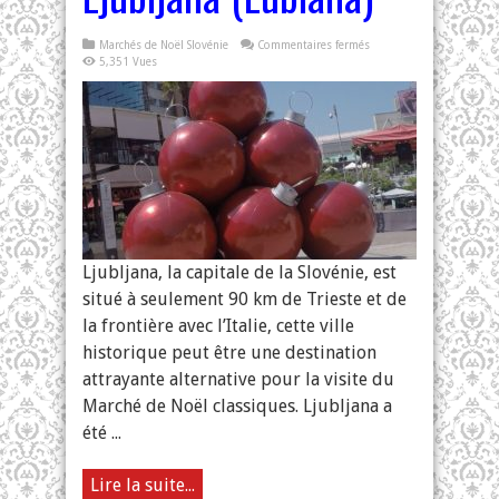
sur
Marchés de Noël Slovénie
Commentaires fermés
Marchés
5,351 Vues
de
Noël
à
Ljubljana
(Lubiana)
Ljubljana, la capitale de la Slovénie, est
situé à seulement 90 km de Trieste et de
la frontière avec l’Italie, cette ville
historique peut être une destination
attrayante alternative pour la visite du
Marché de Noël classiques. Ljubljana a
été ...
Lire la suite...