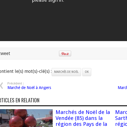
tweet
ntient le(s) mot(s)-clé(s) :
MARCHÉS DE NOËL
OK
Précédent :
Marché de Noël à Angers
Marc
RTICLES EN RELATION
Marchés de Noël de la
Marc
Vendée (85) dans la
Sart
région des Pays de la
régi