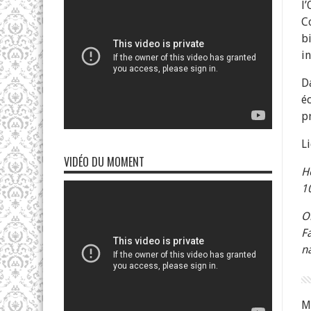
l
C
b
i
D
é
p
L
VIDÉO DU MOMENT
H
1
O
F
n
M