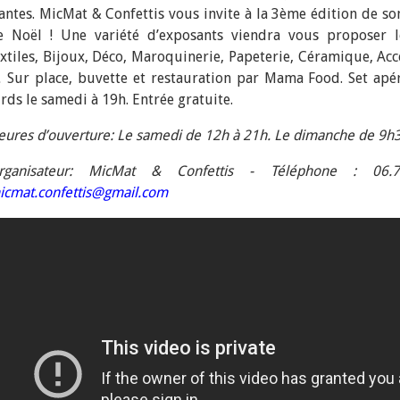
antes. MicMat & Confettis vous invite à la 3ème édition de s
e Noël ! Une variété d’exposants viendra vous proposer le
extiles, Bijoux, Déco, Maroquinerie, Papeterie, Céramique, Acce
 Sur place, buvette et restauration par Mama Food. Set apér
irds le samedi à 19h. Entrée gratuite.
eures d’ouverture: Le samedi de 12h à 21h. Le dimanche de 9h3
rganisateur: MicMat & Confettis - Téléphone : 06.72
icmat.confettis@gmail.com