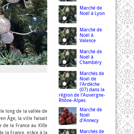
Marché de
Noël à Lyon
Marché de
Noël à
Valence
Marché de
Noël à
Chambéry
Marchés de
Noël de
l’Ardèche
(07) dans la
région de l’Auvergne-
Rhône-Alpes
Marché de
le long de la vallée de
Noël
n Âge, la ville faisait
d’Annecy
e de la France au XVIe
Marchés de
e la France, grâce à la