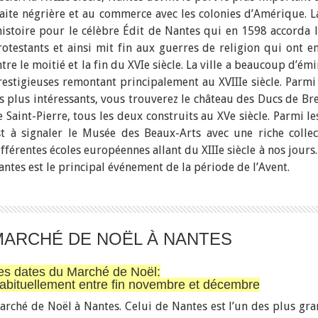
raite négrière et au commerce avec les colonies d’Amérique. La
’histoire pour le célèbre Édit de Nantes qui en 1598 accorda l
rotestants et ainsi mit fin aux guerres de religion qui ont e
tre le moitié et la fin du XVIe siècle. La ville a beaucoup d’ém
restigieuses remontant principalement au XVIIIe siècle. Parmi
es plus intéressants, vous trouverez le château des Ducs de Bre
 Saint-Pierre, tous les deux construits au XVe siècle. Parmi les
st à signaler le Musée des Beaux-Arts avec une riche colle
ifférentes écoles européennes allant du XIIIe siècle à nos jour
antes est le principal événement de la période de l’Avent.
MARCHÉ DE NOËL À NANTES
es dates du Marché de Noël:
abituellement entre fin novembre et décembre
arché de Noël à Nantes. Celui de Nantes est l’un des plus gr