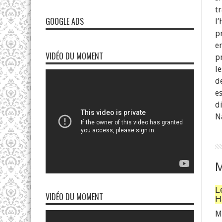
t
GOOGLE ADS
l
p
en
VIDÉO DU MOMENT
p
l
de
e
d
N
L
VIDÉO DU MOMENT
H
M