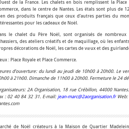
’Ouest de la France. Les chalets en bois remplissent la Place
ommerce, dans le centre de Nantes. Les étals sont plus de 12
ien des produits français que ceux d’autres parties du mon
ntéressantes pour les cadeaux de Noël.
ans le chalet du Père Noël, sont organisés de nombreux
chassiers, des ateliers créatifs et de maquillage, où les enfan
ropres décorations de Noël, les cartes de vœux et des guirland
ieux : Place Royale et Place Commerce.
eures d’ouverture: du lundi au jeudi de 10h00 à 20h00. Le ve
0h00 à 21h00. Dimanche de 11h00 à 20h00. Fermeture le 24 dé
rganisateurs: 2A Organisation, 18 rue Crébillon, 44000 Nantes.
ax : 02 40 84 32 31. E-mail:
jean-marc@2aorganisation.fr
Web: 
antes.com
arché de Noël créateurs à la Maison de Quartier Madele