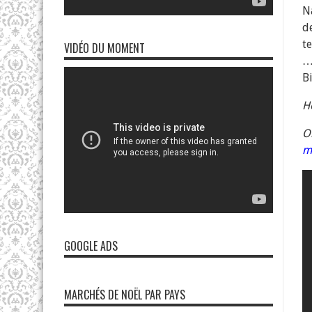
N
d
t
VIDÉO DU MOMENT
…
B
H
O
m
GOOGLE ADS
MARCHÉS DE NOËL PAR PAYS