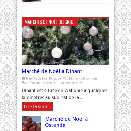
Marché
de
Noël
à
Aoste
MARCHÉS DE NOËL BELGIQUE
Marché de Noël à Dinant
Marchés de Noël Belgique
,
Marchés de Noël Wallonie
sur
Commentaires fermés
50,810 Vues
Marché
de
Dinant est située en Wallonie à quelques
Noël
à
kilomètres au sud-est de la ...
Dinant
Lire la suite...
Marché de Noël à
Ostende