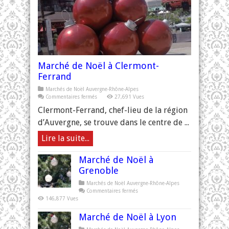
Marché de Noël à Clermont-
Ferrand
Marchés de Noël Auvergne-Rhône-Alpes
sur
Commentaires fermés
27,691 Vues
Marché
de
Clermont-Ferrand, chef-lieu de la région
Noël
à
d’Auvergne, se trouve dans le centre de ...
Clermont-
Ferrand
Lire la suite...
Marché de Noël à
Grenoble
Marchés de Noël Auvergne-Rhône-Alpes
sur
Commentaires fermés
Marché
146,877 Vues
de
Noël
à
Marché de Noël à Lyon
Grenoble