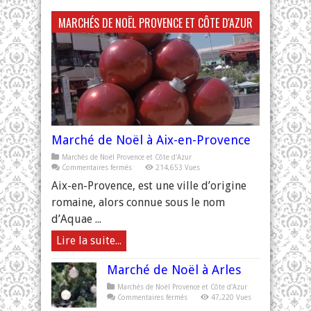
MARCHÉS DE NOËL PROVENCE ET CÔTE D'AZUR
Marché de Noël à Aix-en-Provence
Marchés de Noël Provence et Côte d'Azur
sur
Commentaires fermés
214,653 Vues
Marché
de
Aix-en-Provence, est une ville d’origine
Noël
à
romaine, alors connue sous le nom
Aix-
en-
d’Aquae ...
Provence
Lire la suite...
Marché de Noël à Arles
Marchés de Noël Provence et Côte d'Azur
sur
Commentaires fermés
47,220 Vues
Marché