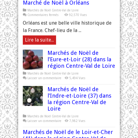
Marché de Noël à Orléans
Marchés de Noël Centre-Val de Loire
sur
Commentaires fermés
92,570 Vues
Marché
de
Orléans est une belle ville historique de
Noël
à
la France. Chef-lieu de la ...
Orléans
Lire la suite...
Marchés de Noël de
l’Eure-et-Loir (28) dans la
région Centre-Val de Loire
Marchés de Noël Centre-Val de Loire
Laisser un commentaire
5,494 Vues
Marchés de Noël de
l’Indre-et-Loire (37) dans
la région Centre-Val de
Loire
Marchés de Noël Centre-Val de Loire
Laisser un commentaire
7,982 Vues
Marchés de Noël de le Loir-et-Cher