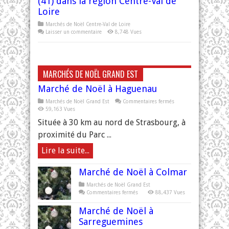
(41) dans la région Centre-Val de
Loire
Marchés de Noël Centre-Val de Loire
Laisser un commentaire
8,748 Vues
MARCHÉS DE NOËL GRAND EST
Marché de Noël à Haguenau
sur
Marchés de Noël Grand Est
Commentaires fermés
Marché
59,163 Vues
de
Noël
Située à 30 km au nord de Strasbourg, à
à
Haguenau
proximité du Parc ...
Lire la suite...
Marché de Noël à Colmar
Marchés de Noël Grand Est
sur
Commentaires fermés
88,437 Vues
Marché
de
Marché de Noël à
Noël
à
Sarreguemines
Colmar