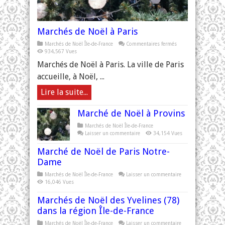
Marchés de Noël à Paris
sur
Marchés de Noël Île-de-France
Commentaires fermés
Marchés
934,567 Vues
de
Noël
Marchés de Noël à Paris. La ville de Paris
à
Paris
accueille, à Noël, ...
Lire la suite...
Marché de Noël à Provins
Marchés de Noël Île-de-France
Laisser un commentaire
34,154 Vues
Marché de Noël de Paris Notre-
Dame
Marchés de Noël Île-de-France
Laisser un commentaire
16,046 Vues
Marchés de Noël des Yvelines (78)
dans la région Île-de-France
Marchés de Noël Île-de-France
Laisser un commentaire