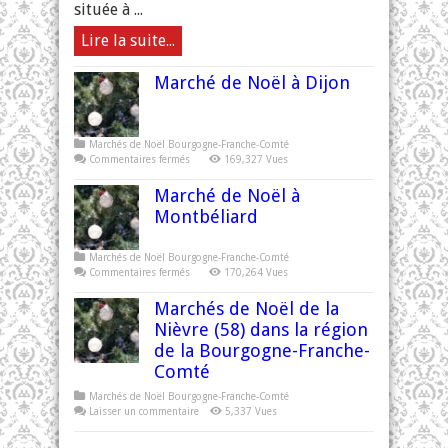
située à ...
Lire la suite...
Marché de Noël à Dijon
Marchés de Noël Bourgogne-Franche-Comté
sur
Commentaires fermés
169,327 Vues
Marché
de
Marché de Noël à
Noël
à
Montbéliard
Dijon
Marchés de Noël Bourgogne-Franche-Comté
sur
Commentaires fermés
170,264 Vues
Marché
de
Marchés de Noël de la
Noël
à
Nièvre (58) dans la région
Montbéliard
de la Bourgogne-Franche-
Comté
Marchés de Noël Bourgogne-Franche-Comté
Laisser un commentaire
5,337 Vues