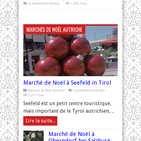
sur
Commentaires fermés
1,434 Vues
Marché
de
Noël
à
Bautzen
MARCHÉS DE NOËL AUTRICHE
Marché de Noël à Seefeld in Tirol
sur
Marchés de Noël Autriche
Commentaires fermés
Marché
2,293 Vues
de
Noël
Seefeld est un petit centre touristique,
à
Seefeld
mais important de le Tyrol autrichien, ...
in
Tirol
Lire la suite...
Marché de Noël à
Oberndorf bei Salzburg