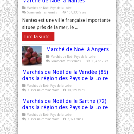
Marché de Noël à Nantes
Marchés de Noël Pays de la Loire
sur
Commentaires fermés
104,333 Vues
Marché
de
Nantes est une ville française importante
Noël
à
située près de la mer, le ...
Nantes
Lire la suite...
Marché de Noël à Angers
Marchés de Noël Pays de la Loire
sur
Commentaires fermés
33,472 Vues
Marché
de
Marchés de Noël de la Vendée (85)
Noël
à
dans la région des Pays de la Loire
Angers
Marchés de Noël Pays de la Loire
Laisser un commentaire
10,889 Vues
Marchés de Noël de le Sarthe (72)
dans la région des Pays de la Loire
Marchés de Noël Pays de la Loire
Laisser un commentaire
7,921 Vues