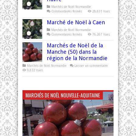
Marchés de Noël Normandie
sur
Commentaires fermés
28,631 Vues
Marché
de
Marché de Noël à Caen
Noël
à
Le
Marchés de Noël Normandie
Havre
sur
Commentaires fermés
76,267 Vues
Marché
de
Marchés de Noël de la
Noël
à
Manche (50) dans la
Caen
région de la Normandie
Marchés de Noël Normandie
Laisser un commentaire
9,832 Vues
MARCHÉS DE NOËL NOUVELLE-AQUITAINE