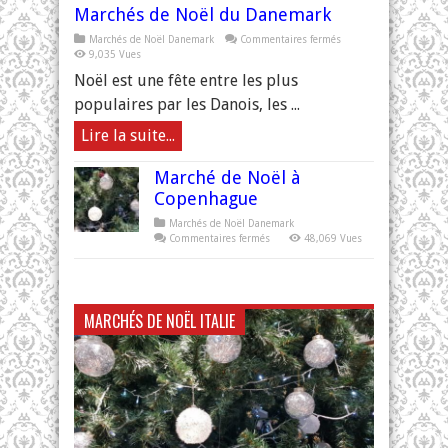
Marchés de Noël du Danemark
sur
Marchés de Noël Danemark
Commentaires fermés
Marchés
9,035 Vues
de
Noël
Noël est une fête entre les plus
du
Danemark
populaires par les Danois, les ...
Lire la suite...
Marché de Noël à
Copenhague
Marchés de Noël Danemark
sur
Commentaires fermés
48,069 Vues
Marché
de
Noël
à
Copenhague
MARCHÉS DE NOËL ITALIE