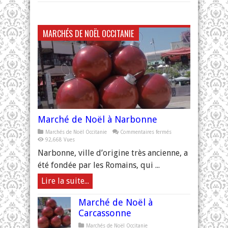
MARCHÉS DE NOËL OCCITANIE
Marché de Noël à Narbonne
sur
Marchés de Noël Occitanie
Commentaires fermés
Marché
92,668 Vues
de
Noël
Narbonne, ville d’origine très ancienne, a
à
Narbonne
été fondée par les Romains, qui ...
Lire la suite...
Marché de Noël à
Carcassonne
Marchés de Noël Occitanie