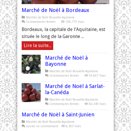
Marché de Noël à Bordeaux
Marchés de Noël Nouvelle-Aquitaine
sur
Commentaires fermés
108,779 Vues
Marché
de
Bordeaux, la capitale de l’Aquitaine, est
Noël
à
située le long de la Garonne ...
Bordeaux
Lire la suite...
Marché de Noël à
Bayonne
Marchés de Noël Nouvelle-Aquitaine
sur
Commentaires fermés
93,667 Vues
Marché
de
Marché de Noël à Sarlat-
Noël
à
la-Canéda
Bayonne
Marchés de Noël Nouvelle-Aquitaine
sur
Commentaires fermés
80,349 Vues
Marché
de
Marché de Noël à Saint-Junien
Noël
à
Sarlat-
Marchés de Noël Nouvelle-Aquitaine
la-
Laisser un commentaire
8,383 Vues
Canéda