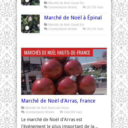
Marchés de Noël Grand Est
sur
Commentaires fermés
29,750 Vues
Marché
de
Marché de Noël à Épinal
Noël
à
Sarreguemines
Marchés de Noël Grand Est
sur
Commentaires fermés
39,219 Vues
Marché
de
Noël
à
Épinal
MARCHÉS DE NOËL HAUTS-DE-FRANCE
Marché de Noël d’Arras, France
Marchés de Noël Hauts-de-France
sur
Commentaires fermés
244,590 Vues
Marché
de
Le marché de Noël d’Arras est
Noël
d’Arras,
l’événement le plus important de la ...
France