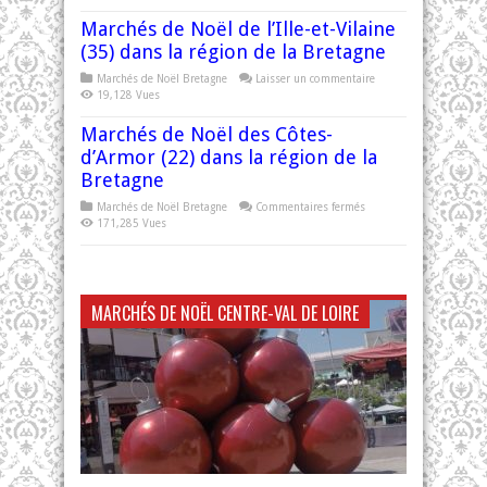
Marchés de Noël de l’Ille-et-Vilaine
(35) dans la région de la Bretagne
Marchés de Noël Bretagne
Laisser un commentaire
19,128 Vues
Marchés de Noël des Côtes-
d’Armor (22) dans la région de la
Bretagne
sur
Marchés de Noël Bretagne
Commentaires fermés
Marchés
171,285 Vues
de
Noël
des
Côtes-
d’Armor
(22)
dans
MARCHÉS DE NOËL CENTRE-VAL DE LOIRE
la
région
de
la
Bretagne