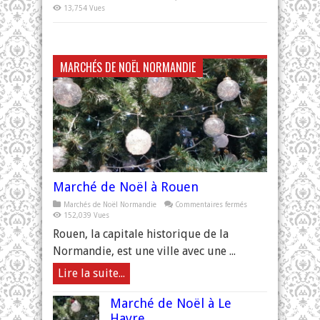
13,754 Vues
MARCHÉS DE NOËL NORMANDIE
Marché de Noël à Rouen
sur
Marchés de Noël Normandie
Commentaires fermés
Marché
152,039 Vues
de
Noël
Rouen, la capitale historique de la
à
Rouen
Normandie, est une ville avec une ...
Lire la suite...
Marché de Noël à Le
Havre