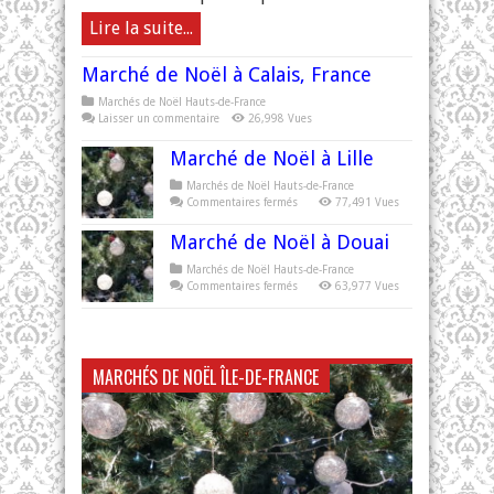
Lire la suite...
Marché de Noël à Calais, France
Marchés de Noël Hauts-de-France
Laisser un commentaire
26,998 Vues
Marché de Noël à Lille
Marchés de Noël Hauts-de-France
sur
Commentaires fermés
77,491 Vues
Marché
de
Marché de Noël à Douai
Noël
à
Lille
Marchés de Noël Hauts-de-France
sur
Commentaires fermés
63,977 Vues
Marché
de
Noël
à
Douai
MARCHÉS DE NOËL ÎLE-DE-FRANCE