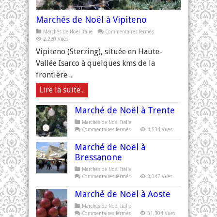
Marchés de Noël à Vipiteno
sur
Marchés de Noël Italie
Commentaires fermés
Marchés
2,220 Vues
de
Noël
Vipiteno (Sterzing), située en Haute-
à
Vipiteno
Vallée Isarco à quelques kms de la
frontière ...
Lire la suite...
Marché de Noël à Trente
Marchés de Noël Italie
sur
Commentaires fermés
4,534 Vues
Marché
de
Marché de Noël à
Noël
à
Bressanone
Trente
Marchés de Noël Italie
sur
Commentaires fermés
3,047 Vues
Marché
de
Marché de Noël à Aoste
Noël
à
Bressanone
Marchés de Noël Italie
sur
Commentaires fermés
31,304 Vues