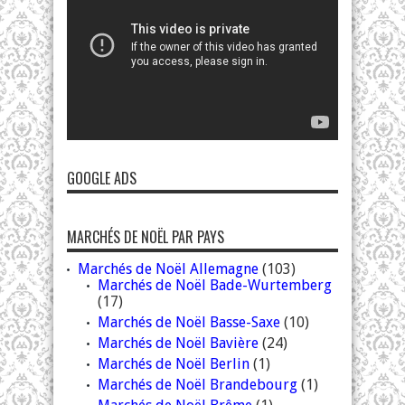
GOOGLE ADS
MARCHÉS DE NOËL PAR PAYS
Marchés de Noël Allemagne
(103)
Marchés de Noël Bade-Wurtemberg
(17)
Marchés de Noël Basse-Saxe
(10)
Marchés de Noël Bavière
(24)
Marchés de Noël Berlin
(1)
Marchés de Noël Brandebourg
(1)