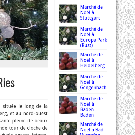
Marché de
Noël à
Stuttgart
Marché de
Noël à
Europa Park
(Rust)
Marché de
Noël à
Heidelberg
Ries
Marché de
Noël à
Gengenbach
Marché de
Noël à
 située le long de la
Baden-
rg, et au nord-ouest
Baden
ssante pleine de beaux
Marché de
rande tour de cloche de
Noël à Bad