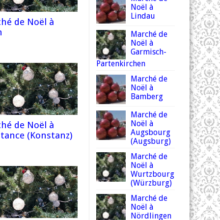
Noël à
Lindau
hé de Noël à
n
Marché de
Noël à
Garmisch-
Partenkirchen
Marché de
Noël à
Bamberg
Marché de
Noël à
hé de Noël à
Augsbourg
tance (Konstanz)
(Augsburg)
Marché de
Noël à
Wurtzbourg
(Würzburg)
Marché de
Noël à
Nördlingen