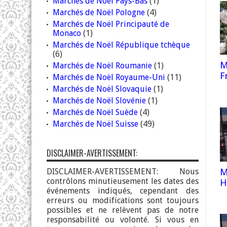
Marchés de Noël Pays-Bas
(1)
Marchés de Noël Pologne
(4)
Marchés de Noël Principauté de
Monaco
(1)
Marchés de Noël République tchèque
(6)
M
Marchés de Noël Roumanie
(1)
F
Marchés de Noël Royaume-Uni
(11)
Marchés de Noël Slovaquie
(1)
Marchés de Noël Slovénie
(1)
Marchés de Noël Suède
(4)
Marchés de Noël Suisse
(49)
DISCLAIMER-AVERTISSEMENT:
M
DISCLAIMER-AVERTISSEMENT: Nous
contrôlons minutieusement les dates des
H
événements indiqués, cependant des
erreurs ou modifications sont toujours
possibles et ne relèvent pas de notre
responsabilité ou volonté. Si vous en