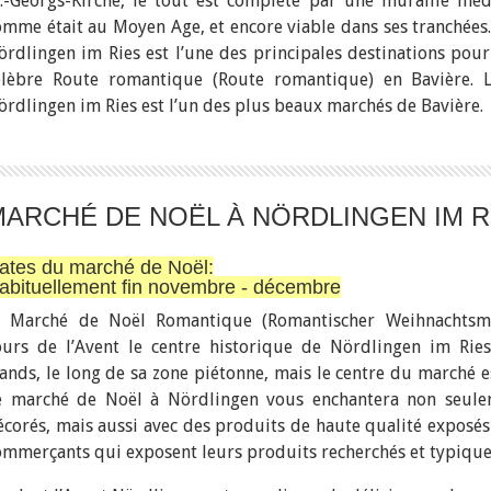
t.-Georgs-Kirche, le tout est complété par une muraille médi
omme était au Moyen Age, et encore viable dans ses tranchées.
ördlingen im Ries est l’une des principales destinations pou
élèbre Route romantique (Route romantique) en Bavière.
ördlingen im Ries est l’un des plus beaux marchés de Bavière.
MARCHÉ DE NOËL À NÖRDLINGEN IM R
ates du marché de Noël:
abituellement fin novembre - décembre
) Marché de Noël Romantique (Romantischer Weihnachtsma
ours de l’Avent le centre historique de Nördlingen im Rie
tands, le long de sa zone piétonne, mais le centre du marché e
e marché de Noël à Nördlingen vous enchantera non seulem
écorés, mais aussi avec des produits de haute qualité exposés p
ommerçants qui exposent leurs produits recherchés et typique