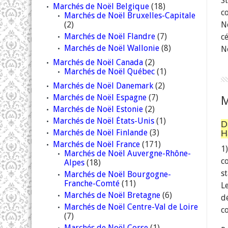
S
Marchés de Noël Belgique
(18)
c
Marchés de Noël Bruxelles-Capitale
(2)
N
Marchés de Noël Flandre
(7)
c
Marchés de Noël Wallonie
(8)
N
Marchés de Noël Canada
(2)
Marchés de Noël Québec
(1)
Marchés de Noël Danemark
(2)
Marchés de Noël Espagne
(7)
Marchés de Noël Estonie
(2)
Marchés de Noël États-Unis
(1)
D
Marchés de Noël Finlande
(3)
H
Marchés de Noël France
(171)
1
Marchés de Noël Auvergne-Rhône-
c
Alpes
(18)
s
Marchés de Noël Bourgogne-
Franche-Comté
(11)
L
Marchés de Noël Bretagne
(6)
d
Marchés de Noël Centre-Val de Loire
c
(7)
Marchés de Noël Corse
(1)