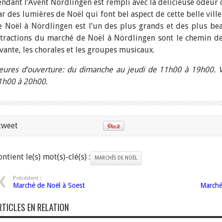
endant l’Avent Nördlingen est rempli avec la délicieuse odeur d
ar des lumières de Noël qui font bel aspect de cette belle vill
e Noël à Nördlingen est l’un des plus grands et des plus be
ttractions du marché de Noël à Nördlingen sont le chemin de 
ivante, les chorales et les groupes musicaux.
eures d’ouverture: du dimanche au jeudi de 11h00 à 19h00. 
1h00 à 20h00.
tweet
ntient le(s) mot(s)-clé(s) :
MARCHÉS DE NOËL
Précédent :
Marché de Noël à Soest
Marché 
RTICLES EN RELATION