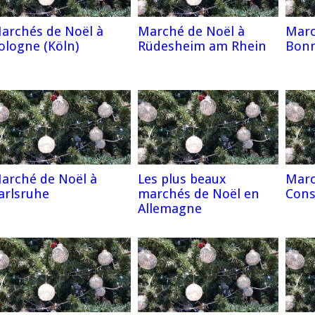
archés de Noël à
Marché de Noël à
Marc
ologne (Köln)
Rüdesheim am Rhein
Bon
arché de Noël à
Les plus beaux
Marc
arlsruhe
marchés de Noël en
Cons
Allemagne