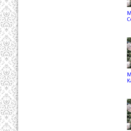
M
C
M
K