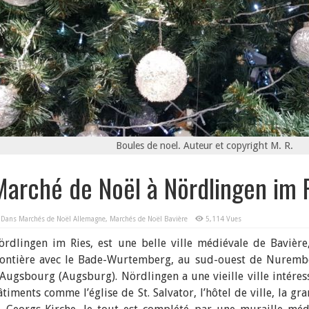
Boules de noel. Auteur et copyright M. R.
Marché de Noël à Nördlingen im 
Dans
Marchés de Noël Allemagne
,
Marchés de Noël Bavière
5,114 Vues
ördlingen im Ries, est une belle ville médiévale de Bavière,
rontière avec le Bade-Wurtemberg, au sud-ouest de Nurembe
’Augsbourg (Augsburg). Nördlingen a une vieille ville intére
âtiments comme l’église de St. Salvator, l’hôtel de ville, la g