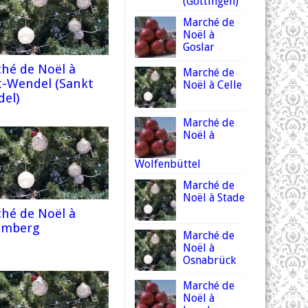
(Göttingen)
Marché de
Noël à
Goslar
hé de Noël à
Marché de
t-Wendel (Sankt
Noël à Celle
el)
Marché de
Noël à
Wolfenbüttel
Marché de
Noël à Stade
hé de Noël à
emberg
Marché de
Noël à
Osnabrück
Marché de
Noël à