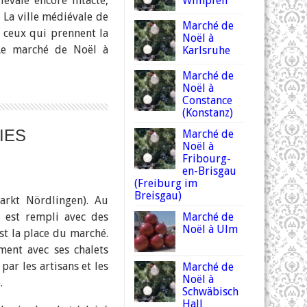
évale encore intacte,
Wimpfen
 La ville médiévale de
Marché de
r ceux qui prennent la
Noël à
 Le marché de Noël à
Karlsruhe
Marché de
Noël à
Constance
(Konstanz)
IES
Marché de
Noël à
Fribourg-
en-Brisgau
(Freiburg im
Breisgau)
rkt Nördlingen). Au
s est rempli avec des
Marché de
Noël à Ulm
st la place du marché.
ent avec ses chalets
ar les artisans et les
Marché de
Noël à
.
Schwäbisch
Hall