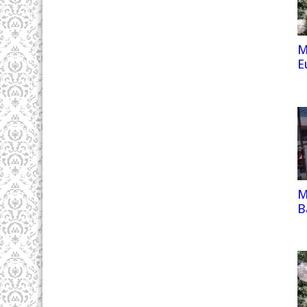
M
E
M
B