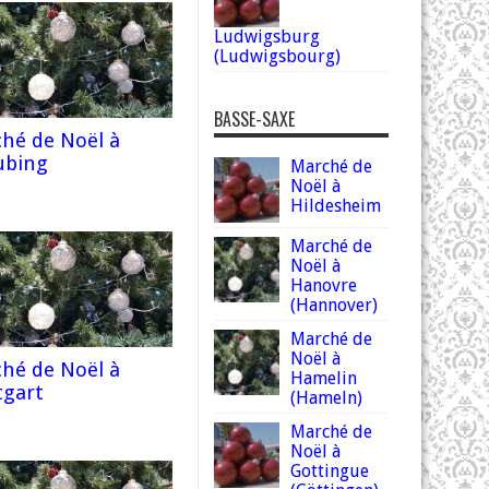
Ludwigsburg
(Ludwigsbourg)
BASSE-SAXE
hé de Noël à
ubing
Marché de
Noël à
Hildesheim
Marché de
Noël à
Hanovre
(Hannover)
Marché de
Noël à
hé de Noël à
Hamelin
tgart
(Hameln)
Marché de
Noël à
Gottingue