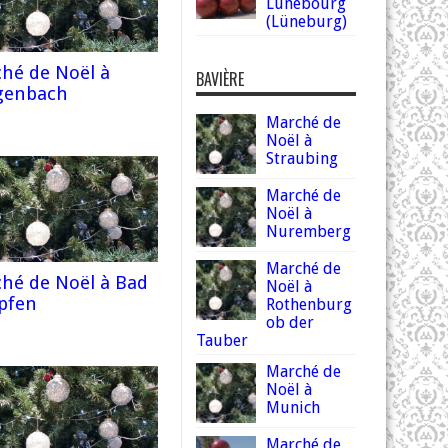
Lunebourg
(Lüneburg)
hé de Noël à
BAVIÈRE
genbach
Marché de
Noël à
Straubing
Marché de
Noël à
Nuremberg
Marché de
hé de Noël à Bad
Noël à
pfen
Rothenburg
ob der
Tauber
Marché de
Noël à
Munich
Marché de