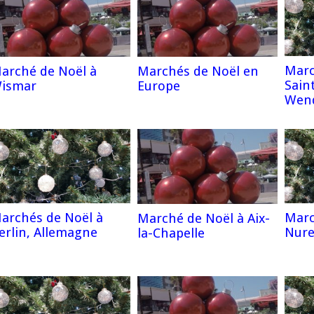
Marc
arché de Noël à
Marchés de Noël en
Sain
ismar
Europe
Wend
archés de Noël à
Marc
Marché de Noël à Aix-
erlin, Allemagne
Nur
la-Chapelle