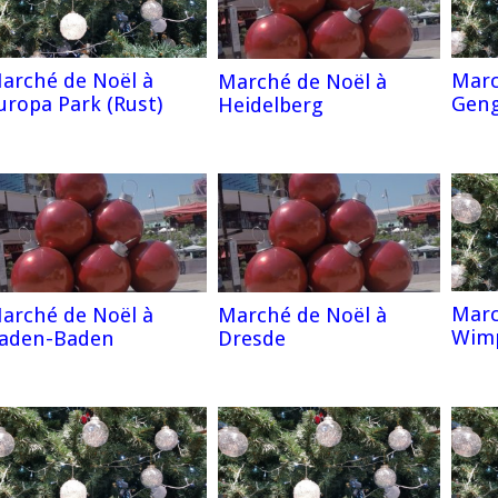
arché de Noël à
Marc
Marché de Noël à
uropa Park (Rust)
Gen
Heidelberg
Marc
arché de Noël à
Marché de Noël à
Wim
aden-Baden
Dresde