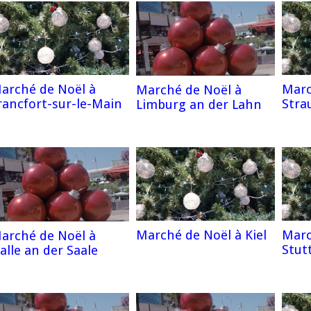
arché de Noël à
Marc
Marché de Noël à
rancfort-sur-le-Main
Stra
Limburg an der Lahn
Marché de Noël à Kiel
Marc
arché de Noël à
Stut
alle an der Saale