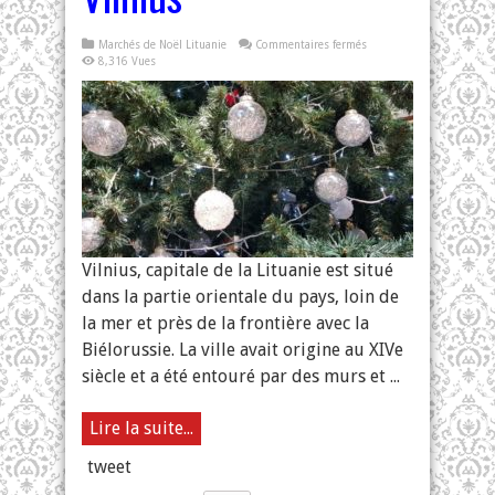
sur
Marchés de Noël Lituanie
Commentaires fermés
Marché
8,316 Vues
de
Noël
à
Vilnius
Vilnius, capitale de la Lituanie est situé
dans la partie orientale du pays, loin de
la mer et près de la frontière avec la
Biélorussie. La ville avait origine au XIVe
siècle et a été entouré par des murs et ...
Lire la suite...
tweet