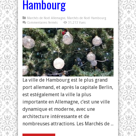
Hambourg
Marchés de Noël Allemagne
,
Marchés de Noël Hambourg
sur
Commentaires fermés
31,213 Vues
Marchés
de
Noël
à
Hambourg
La ville de Hambourg est le plus grand
port allemand, et après la capitale Berlin,
est estégalement la ville la plus
importante en Allemagne, c’est une ville
dynamique et moderne, avec une
architecture intéressante et de
nombreuses attractions. Les Marchés de ...