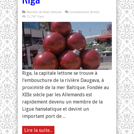
sur
Marchés de Noël Lettonie
Commentaires fermés
Marché
12,747 Vues
de
Noël
à
Riga
Riga, la capitale lettone se trouve à
l’embouchure de la rivière Daugava, à
proximité de la mer Baltique. Fondée au
XIIIe siècle par les Allemands est
rapidement devenu un membre de la
Ligue hanséatique et devint un
important port de ...
Lire la suite...