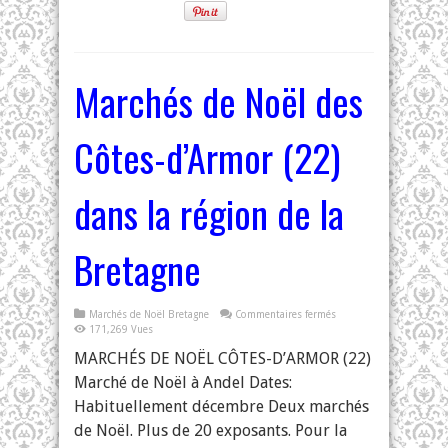
Marchés de Noël des
Côtes-d’Armor (22)
dans la région de la
Bretagne
sur
Marchés de Noël Bretagne
Commentaires fermés
Marchés
171,269 Vues
de
Noël
MARCHÉS DE NOËL CÔTES-D’ARMOR (22)
des
Côtes-
Marché de Noël à Andel Dates:
d’Armor
(22)
dans
Habituellement décembre Deux marchés
la
région
de Noël. Plus de 20 exposants. Pour la
de
la