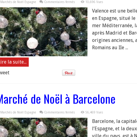
sur
Marchés de Noël Espagne
Commentaires fermés
10,696 Vues
Marché
de
Valence est une bell
Noël
à
en Espagne, situé le 
Valence
mer Méditerranée, l
après Madrid et Barc
origines anciennes, 
Romains au IIe ...
ire la suite...
weet
Marché de Noël à Barcelone
sur
Marchés de Noël Espagne
Commentaires fermés
56,469 Vues
Marché
de
Barcelone, la capit
Noël
à
l’Espagne, et la de
Barcelone
ville du pays, est à 