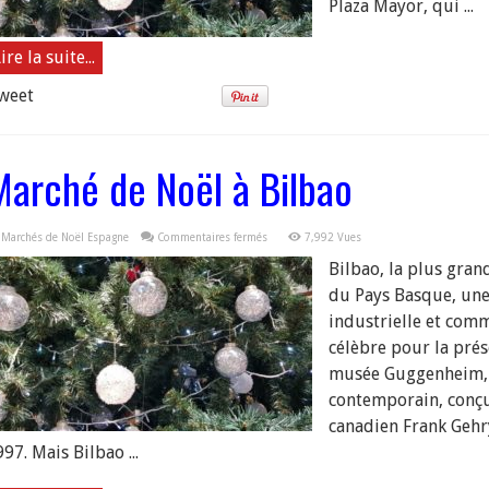
Plaza Mayor, qui ...
ire la suite...
weet
Marché de Noël à Bilbao
sur
Marchés de Noël Espagne
Commentaires fermés
7,992 Vues
Marché
de
Bilbao, la plus gran
Noël
à
du Pays Basque, une
Bilbao
industrielle et comme
célèbre pour la prés
musée Guggenheim, 
contemporain, conçu 
canadien Frank Gehr
97. Mais Bilbao ...