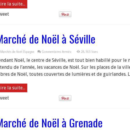
ire la suite...
weet
Marché de Noël à Séville
sur
Marchés de Noël Espagne
Commentaires fermés
28,163 Vues
Marché
de
endant Noël, le centre de Séville, est tout bien habillé pour le
Noël
à
tendu de l’année, les vacances de Noël. Sur les places de la vil
Séville
rbres de Noël, toutes couvertes de lumières et de guirlandes. L
ire la suite...
weet
Marché de Noël à Grenade