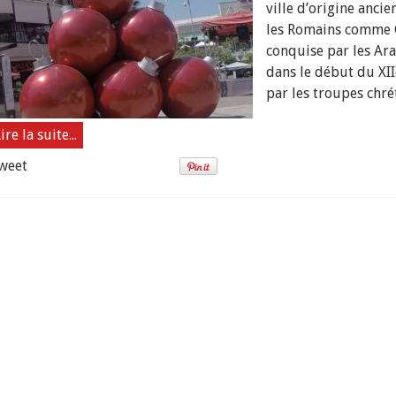
ville d’origine ancie
Saragosse
les Romains comme 
conquise par les Arab
dans le début du XIIe
par les troupes chrét
ire la suite...
weet