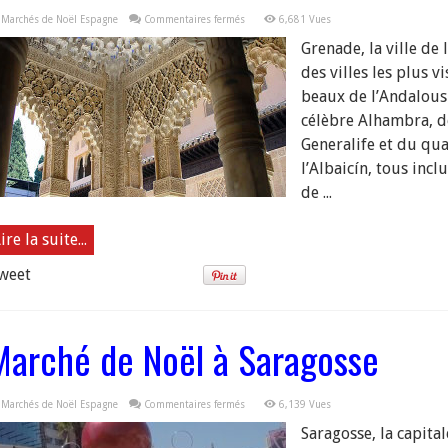
sur
Marchés de Noël Espagne
Commentaires fermés
6,681 Vues
Marché
de
Grenade, la ville de 
Noël
à
des villes les plus vi
Grenade
beaux de l’Andalousi
célèbre Alhambra, d
Generalife et du qua
l’Albaicín, tous incl
de ...
ire la suite...
weet
Marché de Noël à Saragosse
sur
Marchés de Noël Espagne
Commentaires fermés
6,139 Vues
Marché
de
Saragosse, la capital
Noël
à