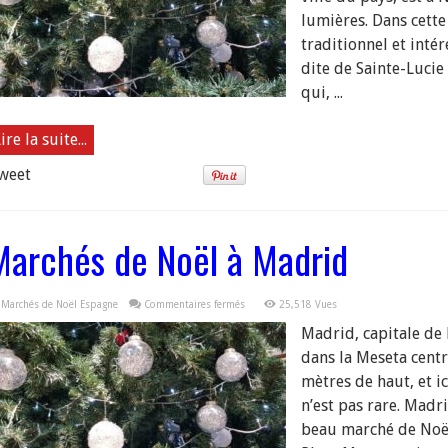
lumières. Dans cette 
traditionnel et intér
dite de Sainte-Lucie 
qui, ...
ire la suite...
weet
Marchés de Noël à Madrid
sur
Marchés de Noël Espagne
Commentaires fermés
25,518 Vues
Marchés
de
Madrid, capitale de 
Noël
à
dans la Meseta centr
Madrid
mètres de haut, et ic
n’est pas rare. Madr
beau marché de Noël