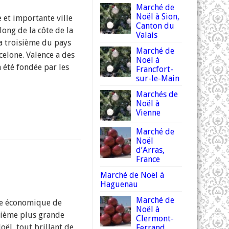
Marché de
Noël à Sion,
e et importante ville
Canton du
long de la côte de la
Valais
a troisième du pays
Marché de
elone. Valence a des
Noël à
a été fondée par les
Francfort-
sur-le-Main
Marchés de
Noël à
Vienne
Marché de
Noël
d’Arras,
France
Marché de Noël à
Haguenau
Marché de
ale économique de
Noël à
uxième plus grande
Clermont-
Noël, tout brillant de
Ferrand