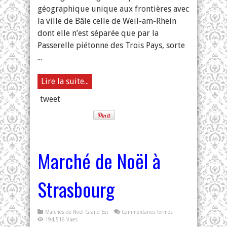
géographique unique aux frontières avec
la ville de Bâle celle de Weil-am-Rhein
dont elle n’est séparée que par la
Passerelle piétonne des Trois Pays, sorte
...
Lire la suite...
tweet
Marché de Noël à
Strasbourg
sur
Marchés de Noël Grand Est
Commentaires fermés
Marché
194,516 Vues
de