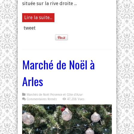
située sur la rive droite ...
Lire la suite...
tweet
Marché de Noël à
Arles
Marchés de Noël Provence et Côte d'Azur
sur
Commentaires fermés
47,208 Vues
Marché
de
Noël
à
Arles