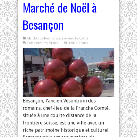
Marché de Noël à
Besançon
Marchés de Noël Bourgogne-Franche-Comté
sur
Commentaires fermés
130,904 Vues
Marché
de
Noël
à
Besançon
Besançon, l’ancien Vesontium des
romains, chef-lieu de la Franche Comté,
située à une courte distance de la
frontière suisse, est une ville avec un
riche patrimoine historique et culturel.