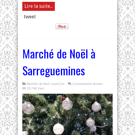
Lire la suite...
tweet
Marché de Noël à
Sarreguemines
sur
Marchés de Noël Grand Est
Commentaires fermés
Marché
29,746 Vues
de
Noël
à
Sarreguemines