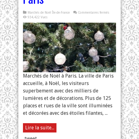
sur
Marchés de Noël Île-de-France
Commentaires fermés
Marchés
934,422 Vues
de
Noël
à
Paris
Marchés de Noël à Paris. La ville de Paris
accueille, à Noël, les visiteurs
superbement avec des milliers de
lumières et de décorations. Plus de 125
places et rues de la ville sont illuminées
et décorées avec des étoiles filantes, ...
Lire la suite...
tweet