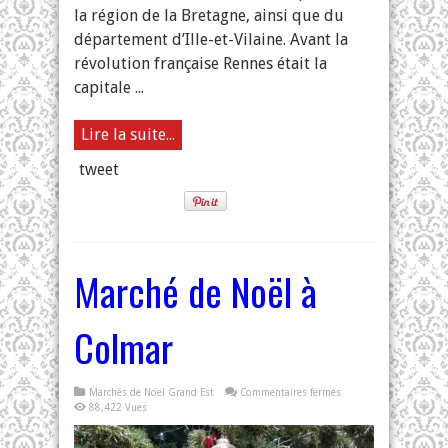
la région de la Bretagne, ainsi que du
département d’Ille-et-Vilaine. Avant la
révolution française Rennes était la
capitale ...
Lire la suite...
tweet
Marché de Noël à
Colmar
sur
Marchés de Noël Grand Est
Commentaires fermés
Marché
88,422 Vues
de
Noël
à
Colmar