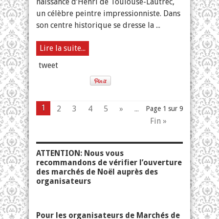
naissance d’Henri de Toulouse-Lautrec,
un célèbre peintre impressionniste. Dans
son centre historique se dresse la ...
Lire la suite...
tweet
1
2
3
4
5
»
...
Page 1 sur 9
Fin »
ATTENTION: Nous vous
recommandons de vérifier l’ouverture
des marchés de Noël auprès des
organisateurs
Pour les organisateurs de Marchés de