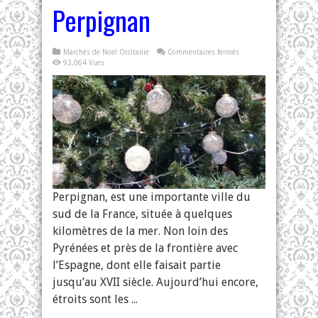
Perpignan
sur
Marchés de Noël Occitanie
Commentaires fermés
Marché
93,064 Vues
de
Noël
à
Perpignan
Perpignan, est une importante ville du
sud de la France, située à quelques
kilomètres de la mer. Non loin des
Pyrénées et près de la frontière avec
l’Espagne, dont elle faisait partie
jusqu’au XVII siècle. Aujourd’hui encore,
étroits sont les ...