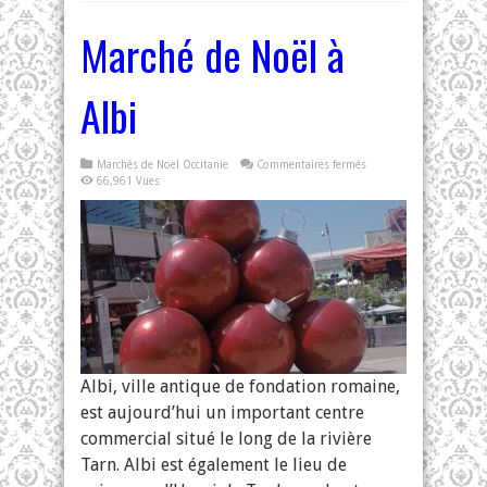
Marché de Noël à
Albi
sur
Marchés de Noël Occitanie
Commentaires fermés
Marché
66,961 Vues
de
Noël
à
Albi
Albi, ville antique de fondation romaine,
est aujourd’hui un important centre
commercial situé le long de la rivière
Tarn. Albi est également le lieu de