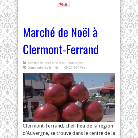
Marché de Noël à
Clermont-Ferrand
Marchés de Noël Auvergne-Rhône-Alpes
sur
Commentaires fermés
27,667 Vues
Marché
de
Noël
à
Clermont-
Ferrand
Clermont-Ferrand, chef-lieu de la région
d’Auvergne, se trouve dans le centre de la