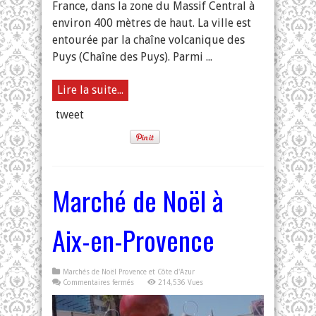
France, dans la zone du Massif Central à
environ 400 mètres de haut. La ville est
entourée par la chaîne volcanique des
Puys (Chaîne des Puys). Parmi ...
Lire la suite...
tweet
Marché de Noël à
Aix-en-Provence
Marchés de Noël Provence et Côte d'Azur
sur
Commentaires fermés
214,536 Vues
Marché
de
Noël
à