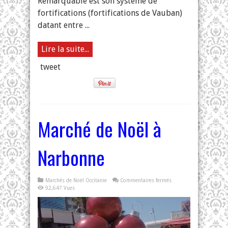
Remarquable est son système de
fortifications (fortifications de Vauban)
datant entre ...
Lire la suite...
tweet
Marché de Noël à
Narbonne
sur
Marchés de Noël Occitanie
Commentaires fermés
Marché
92,647 Vues
de
Noël
à
Narbonne