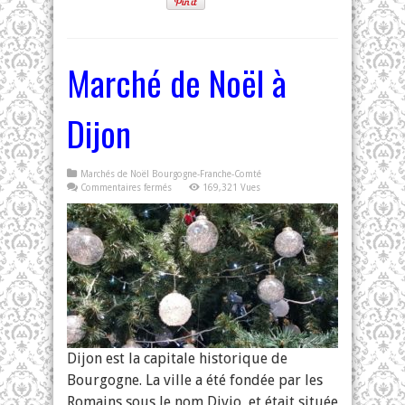
Marché de Noël à
Dijon
Marchés de Noël Bourgogne-Franche-Comté
sur
Commentaires fermés
169,321 Vues
Marché
de
Noël
à
Dijon
Dijon est la capitale historique de
Bourgogne. La ville a été fondée par les
Romains sous le nom Divio, et était située