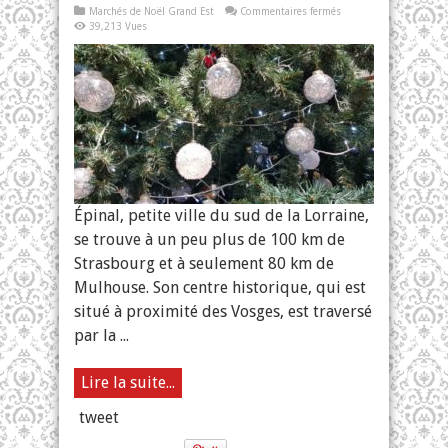
sur
Marchés de Noël Grand Est
Commentaires fermés
Marché
39,213 Vues
de
Noël
à
Épinal
Épinal, petite ville du sud de la Lorraine,
se trouve à un peu plus de 100 km de
Strasbourg et à seulement 80 km de
Mulhouse. Son centre historique, qui est
situé à proximité des Vosges, est traversé
par la ...
Lire la suite...
tweet