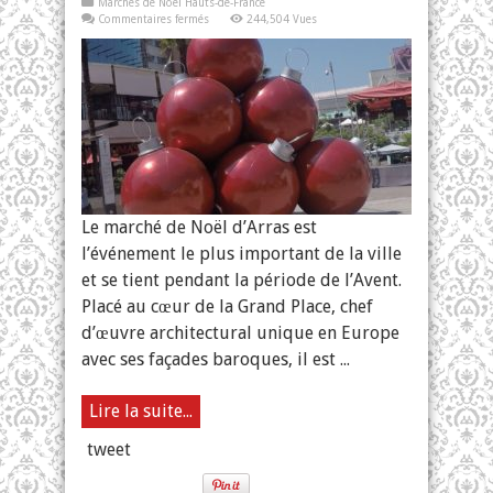
Marchés de Noël Hauts-de-France
sur
Commentaires fermés
244,504 Vues
Marché
de
Noël
d’Arras,
France
Le marché de Noël d’Arras est
l’événement le plus important de la ville
et se tient pendant la période de l’Avent.
Placé au cœur de la Grand Place, chef
d’œuvre architectural unique en Europe
avec ses façades baroques, il est ...
Lire la suite...
tweet