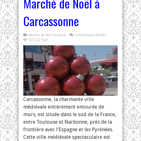
Marché de Noël à
Carcassonne
sur
Marchés de Noël Occitanie
Commentaires fermés
Marché
107,122 Vues
de
Noël
à
Carcassonne
Carcassonne, la charmante ville
médiévale entièrement entourée de
murs, est située dans le sud de la France,
entre Toulouse et Narbonne, près de la
frontière avec l’Espagne et les Pyrénées.
Cette ville médiévale spectaculaire est