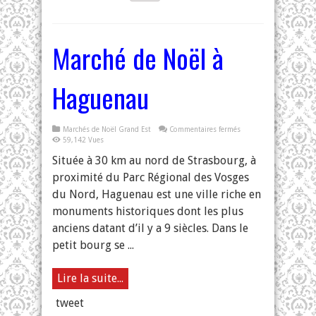
Marché de Noël à
Haguenau
sur
Marchés de Noël Grand Est
Commentaires fermés
Marché
59,142 Vues
de
Noël
Située à 30 km au nord de Strasbourg, à
à
Haguenau
proximité du Parc Régional des Vosges
du Nord, Haguenau est une ville riche en
monuments historiques dont les plus
anciens datant d’il y a 9 siècles. Dans le
petit bourg se ...
Lire la suite...
tweet