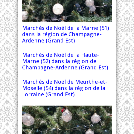
Marchés de Noël de la Marne (51)
dans la région de Champagne-
Ardenne (Grand Est)
Marchés de Noël de la Haute-
Marne (52) dans la région de
Champagne-Ardenne (Grand Est)
Marchés de Noël de Meurthe-et-
Moselle (54) dans la région de la
Lorraine (Grand Est)