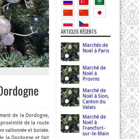
ARTICLES RÉCENTS
Marchés de
Noël à Paris
Marché de
Noël à
Provins
 Dordogne
Marché de
Noël à Sion,
Canton du
Valais
ment de la Dordogne,
Marché de
Noël à
 proximité de la route
Francfort-
n vallonnée et boisée.
sur-le-Main
de la Dordogne et fait