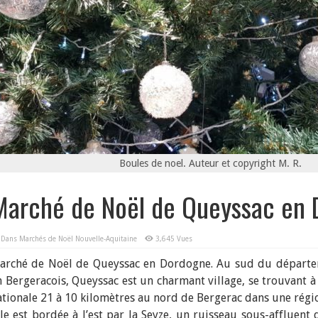
Boules de noel. Auteur et copyright M. R.
Marché de Noël de Queyssac en
Dans
Marchés de Noël Nouvelle-Aquitaine
3,645 Vues
arché de Noël de Queyssac en Dordogne. Au sud du départe
n Bergeracois, Queyssac est un charmant village, se trouvant à
ationale 21 à 10 kilomètres au nord de Bergerac dans une régio
lle est bordée à l’est par la Seyze, un ruisseau sous-affluent 