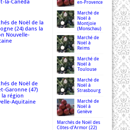
at-la-Canéda
en-Provence
Marché de
Noël à
hés de Noël de la
Montjoie
ogne (24) dans la
(Monschau)
on Nouvelle-
Marché de
taine
Noël à
Reims
Marché de
Noël à
Toulouse
Marché de
hés de Noël de
Noël à
et-Garonne (47)
Strasbourg
 la région
Marché de
elle-Aquitaine
Noël à
Genève
Marchés de Noël des
Côtes-d’Armor (22)