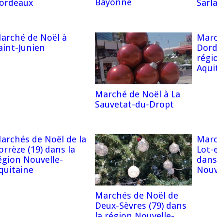
Bayonne
ordeaux
Sarl
arché de Noël à
Marc
aint-Junien
Dord
régi
Aqui
Marché de Noël à La
Sauvetat-du-Dropt
archés de Noël de la
Marc
orrèze (19) dans la
Lot-
égion Nouvelle-
dans
quitaine
Nouv
Marchés de Noël de
Deux-Sèvres (79) dans
la région Nouvelle-