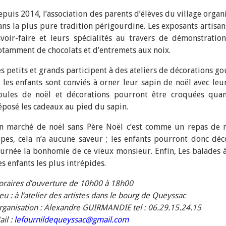
epuis 2014, l’association des parents d’élèves du village orga
ans la plus pure tradition périgourdine. Les exposants artisan
avoir-faire et leurs spécialités au travers de démonstratio
otamment de chocolats et d’entremets aux noix.
es petits et grands participent à des ateliers de décorations g
t les enfants sont conviés à orner leur sapin de noël avec le
oules de noël et décorations pourront être croquées qua
éposé les cadeaux au pied du sapin.
n marché de noël sans Père Noël c’est comme un repas de n
èpes, cela n’a aucune saveur ; les enfants pourront donc déc
ournée la bonhomie de ce vieux monsieur. Enfin, Les balades à
s enfants les plus intrépides.
oraires d’ouverture de 10h00 à 18h00
eu : à l’atelier des artistes dans le bourg de Queyssac
rganisation : Alexandre GUIRMANDIE tel : 06.29.15.24.15
il :
lefournildequeyssac@gmail.com