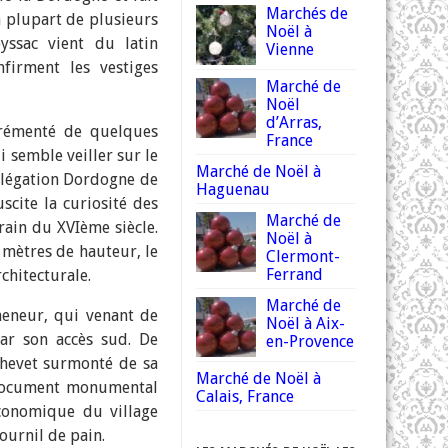
Marchés de
a plupart de plusieurs
Noël à
yssac vient du latin
Vienne
firment les vestiges
Marché de
Noël
d’Arras,
grémenté de quelques
France
i semble veiller sur le
Marché de Noël à
élégation Dordogne de
Haguenau
scite la curiosité des
Marché de
rain du XVIème siècle.
Noël à
 mètres de hauteur, le
Clermont-
Ferrand
chitecturale.
Marché de
meneur, qui venant de
Noël à Aix-
par son accès sud. De
en-Provence
 chevet surmonté de sa
Marché de Noël à
 document monumental
Calais, France
économique du village
ournil de pain.