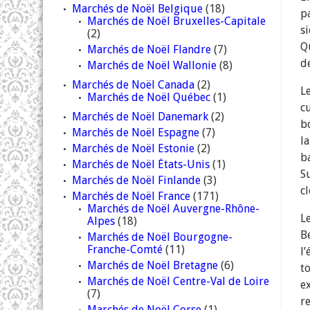
Marchés de Noël Belgique
(18)
p
Marchés de Noël Bruxelles-Capitale
s
(2)
Q
Marchés de Noël Flandre
(7)
d
Marchés de Noël Wallonie
(8)
Marchés de Noël Canada
(2)
L
Marchés de Noël Québec
(1)
cu
Marchés de Noël Danemark
(2)
b
Marchés de Noël Espagne
(7)
l
Marchés de Noël Estonie
(2)
b
Marchés de Noël États-Unis
(1)
S
Marchés de Noël Finlande
(3)
c
Marchés de Noël France
(171)
Marchés de Noël Auvergne-Rhône-
L
Alpes
(18)
B
Marchés de Noël Bourgogne-
Franche-Comté
(11)
l
Marchés de Noël Bretagne
(6)
t
Marchés de Noël Centre-Val de Loire
e
(7)
r
Marchés de Noël Corse
(1)