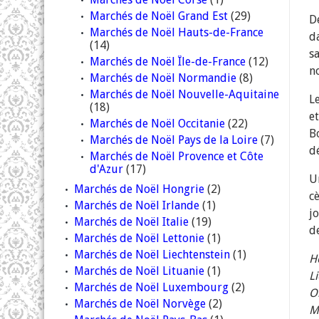
Marchés de Noël Grand Est
(29)
D
Marchés de Noël Hauts-de-France
d
(14)
s
Marchés de Noël Île-de-France
(12)
n
Marchés de Noël Normandie
(8)
Marchés de Noël Nouvelle-Aquitaine
L
(18)
e
Marchés de Noël Occitanie
(22)
B
Marchés de Noël Pays de la Loire
(7)
d
Marchés de Noël Provence et Côte
d'Azur
(17)
U
Marchés de Noël Hongrie
(2)
c
Marchés de Noël Irlande
(1)
j
Marchés de Noël Italie
(19)
de
Marchés de Noël Lettonie
(1)
Marchés de Noël Liechtenstein
(1)
H
Marchés de Noël Lituanie
(1)
Li
Marchés de Noël Luxembourg
(2)
O
Marchés de Noël Norvège
(2)
Ma