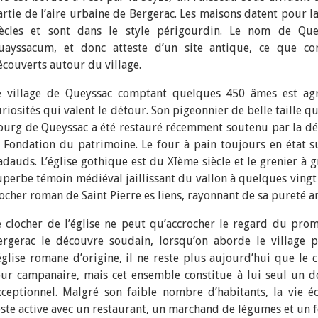
artie de l’aire urbaine de Bergerac. Les maisons datent pour l
iècles et sont dans le style périgourdin. Le nom de Que
uayssacum, et donc atteste d’un site antique, ce que con
écouverts autour du village.
e village de Queyssac comptant quelques 450 âmes est a
riosités qui valent le détour. Son pigeonnier de belle taille qu
ourg de Queyssac a été restauré récemment soutenu par la d
a Fondation du patrimoine. Le four à pain toujours en état su
adauds. L’église gothique est du XIème siècle et le grenier à g
uperbe témoin médiéval jaillissant du vallon à quelques vingt
locher roman de Saint Pierre es liens, rayonnant de sa pureté ar
e clocher de l’église ne peut qu’accrocher le regard du pro
ergerac le découvre soudain, lorsqu’on aborde le village 
’église romane d’origine, il ne reste plus aujourd’hui que le
our campanaire, mais cet ensemble constitue à lui seul un
xceptionnel. Malgré son faible nombre d’habitants, la vie 
este active avec un restaurant, un marchand de légumes et un f