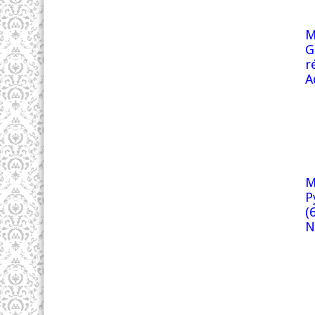
M
G
r
A
M
P
(
N