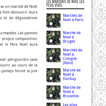
LES MARCHÉS DE NOËL LES
PLUS VUES
nise un marché de Noël
s font découvrir leurs
Marchés de
ns et de dégustations
Noël à Paris
Marché de
ourmandes. Les parents
Noël à
ur propre composition.
Bruges
nd le Père Noël aura
Marchés de
Noël à
Cologne
oël périgourdin sans
(Köln)
ouvrir au cours de la
Marché de
 poneys feront la joie
Noël à
Durbuy
Marché de
Noël à
Bruxelles
Les plus