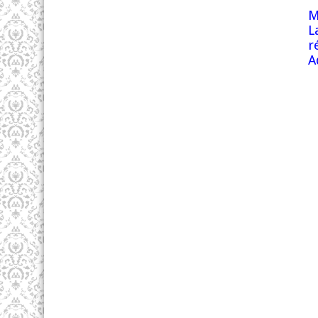
M
L
r
A