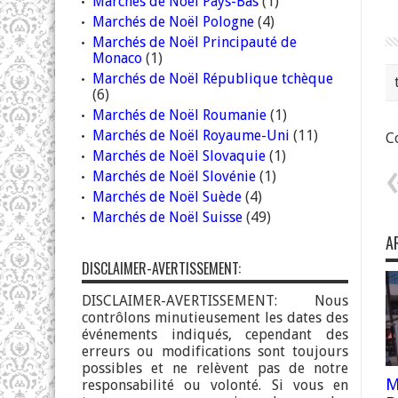
Marchés de Noël Pays-Bas
(1)
Marchés de Noël Pologne
(4)
Marchés de Noël Principauté de
Monaco
(1)
Marchés de Noël République tchèque
(6)
Marchés de Noël Roumanie
(1)
Marchés de Noël Royaume-Uni
(11)
Co
Marchés de Noël Slovaquie
(1)
Marchés de Noël Slovénie
(1)
Marchés de Noël Suède
(4)
Marchés de Noël Suisse
(49)
A
DISCLAIMER-AVERTISSEMENT:
DISCLAIMER-AVERTISSEMENT: Nous
contrôlons minutieusement les dates des
événements indiqués, cependant des
erreurs ou modifications sont toujours
possibles et ne relèvent pas de notre
M
responsabilité ou volonté. Si vous en