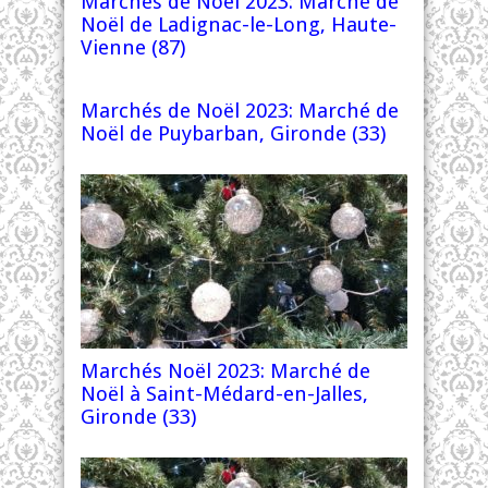
Marchés de Noël 2023: Marché de
Noël de Ladignac-le-Long, Haute-
Vienne (87)
Marchés de Noël 2023: Marché de
Noël de Puybarban, Gironde (33)
Marchés Noël 2023: Marché de
Noël à Saint-Médard-en-Jalles,
Gironde (33)