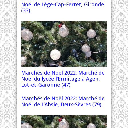
Noël de Lège-Cap-Ferret, Gironde
(33)
Marchés de Noël 2022: Marché de
Noël du lycée l’Ermitage à Agen,
Lot-et-Garonne (47)
Marchés de Noël 2022: Marché de
Noël de L’Absie, Deux-Sèvres (79)