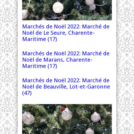
Marchés de Noël 2022: Marché de
Noël de Le Seure, Charente-
Maritime (17)
Marchés de Noël 2022: Marché de
Noël de Marans, Charente-
Maritime (17)
Marchés de Noël 2022: Marché de
Noël de Beauville, Lot-et-Garonne
(47)