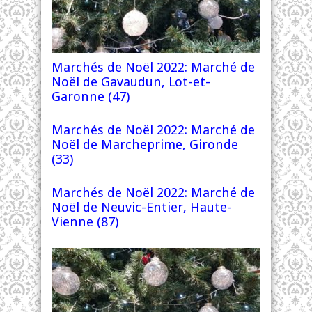
Marchés de Noël 2022: Marché de
Noël de Gavaudun, Lot-et-
Garonne (47)
Marchés de Noël 2022: Marché de
Noël de Marcheprime, Gironde
(33)
Marchés de Noël 2022: Marché de
Noël de Neuvic-Entier, Haute-
Vienne (87)