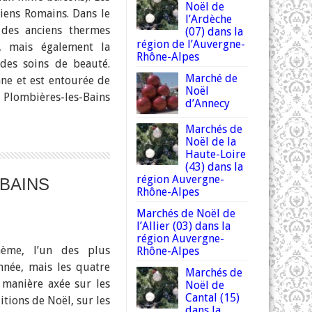
Noël de
iens Romains. Dans le
l’Ardèche
s des anciens thermes
(07) dans la
région de l’Auvergne-
s, mais également la
Rhône-Alpes
 des soins de beauté.
Marché de
nne et est entourée de
Noël
e Plombières-les-Bains
d’Annecy
Marchés de
Noël de la
Haute-Loire
(43) dans la
région Auvergne-
BAINS
Rhône-Alpes
Marchés de Noël de
l’Allier (03) dans la
région Auvergne-
hème, l’un des plus
Rhône-Alpes
nnée, mais les quatre
Marchés de
 manière axée sur les
Noël de
Cantal (15)
ditions de Noël, sur les
dans la