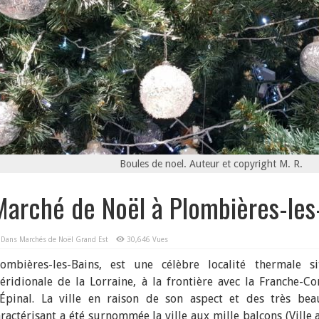
Boules de noel. Auteur et copyright M. R.
Marché de Noël à Plombières-les
Dans
Marchés de Noël Grand Est
30,646 Vues
lombières-les-Bains, est une célèbre localité thermale s
éridionale de la Lorraine, à la frontière avec la Franche-
’Épinal. La ville en raison de son aspect et des très bea
aractérisant a été surnommée la ville aux mille balcons (Ville 