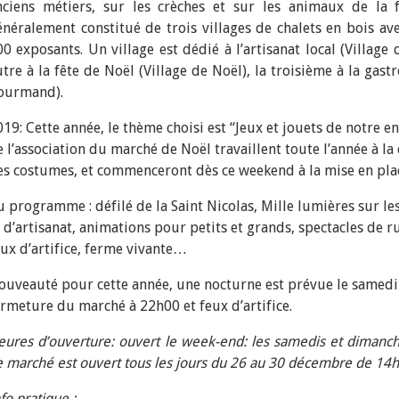
nciens métiers, sur les crèches et sur les animaux de la 
énéralement constitué de trois villages de chalets en bois av
00 exposants. Un village est dédié à l’artisanat local (Village 
utre à la fête de Noël (Village de Noël), la troisième à la gast
ourmand).
019: Cette année, le thème choisi est “Jeux et jouets de notre e
e l’association du marché de Noël travaillent toute l’année à la
es costumes, et commenceront dès ce weekend à la mise en plac
u programme : défilé de la Saint Nicolas, Mille lumières sur les
t d’artisanat, animations pour petits et grands, spectacles de r
eux d’artifice, ferme vivante…
ouveauté pour cette année, une nocturne est prévue le samed
ermeture du marché à 22h00 et feux d’artifice.
eures d’ouverture: ouvert le week-end: les samedis et dimanc
e marché est ouvert tous les jours du 26 au 30 décembre de 14
fo pratique :