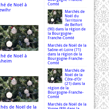
Comté
hé de Noël à
ewihr
Marchés de
Noël du
Territoire
de Belfort
(90) dans la région de
la Bourgogne-
Franche-Comté
Marchés de Noël de la
Saône-et-Loire (71)
dans la région de la
hé de Noël à
Bourgogne-Franche-
sheim
Comté
Marchés de
Noël de la
Côte-d’Or
(21) dans la
région de la
Bourgogne-Franche-
Comté
Marchés de Noël de la
hés de Noël de la
Yonne (89) dans la