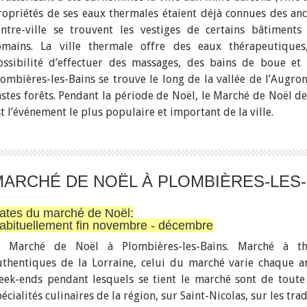
ropriétés de ses eaux thermales étaient déjà connues des anc
entre-ville se trouvent les vestiges de certains bâtiment
omains. La ville thermale offre des eaux thérapeutique
ossibilité d’effectuer des massages, des bains de boue et
lombières-les-Bains se trouve le long de la vallée de l’Augro
astes forêts. Pendant la période de Noël, le Marché de Noël d
t l’événement le plus populaire et important de la ville.
MARCHÉ DE NOËL À PLOMBIÈRES-LES-
ates du marché de Noël:
abituellement fin novembre - décembre
) Marché de Noël à Plombières-les-Bains. Marché à t
uthentiques de la Lorraine, celui du marché varie chaque a
eek-ends pendant lesquels se tient le marché sont de toute
écialités culinaires de la région, sur Saint-Nicolas, sur les tra