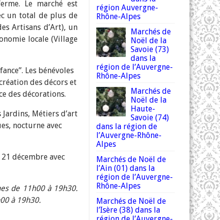
ferme. Le marché est
région Auvergne-
ec un total de plus de
Rhône-Alpes
des Artisans d’Art), un
Marchés de
ronomie locale (Village
Noël de la
Savoie (73)
dans la
région de l’Auvergne-
nfance”. Les bénévoles
Rhône-Alpes
 création des décors et
Marchés de
e des décorations.
Noël de la
Haute-
 Jardins, Métiers d’art
Savoie (74)
ues, nocturne avec
dans la région de
l’Auvergne-Rhône-
Alpes
i 21 décembre avec
Marchés de Noël de
l’Ain (01) dans la
région de l’Auvergne-
Rhône-Alpes
hes de 11h00 à 19h30.
h00 à 19h30.
Marchés de Noël de
l’Isère (38) dans la
région de l’Auvergne-