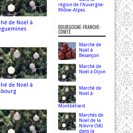
région de l’Auvergne-
Rhône-Alpes
hé de Noël à
BOURGOGNE-FRANCHE-
eguemines
COMTÉ
Marché de
Noël à
Besançon
Marché de
Noël à Dijon
hé de Noël à
Marché de
sbourg
Noël à
Montbéliard
Marchés de
Noël de la
Nièvre (58)
dans la