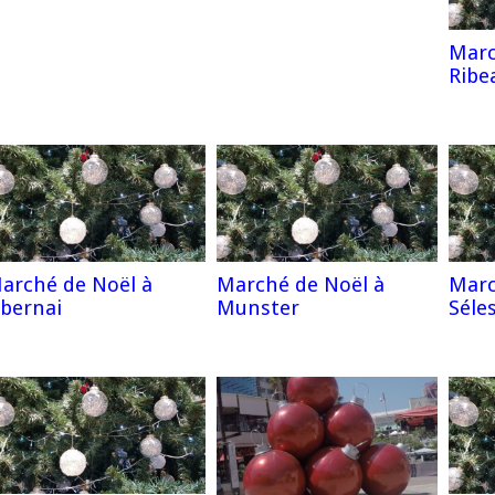
Marc
Ribea
arché de Noël à
Marché de Noël à
Marc
bernai
Munster
Séle