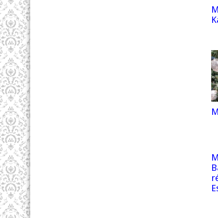
M
K
M
M
B
r
E