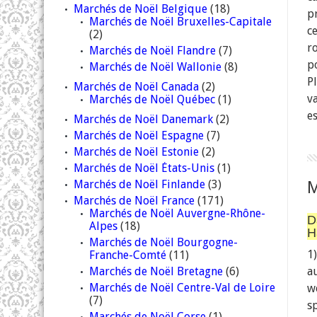
Marchés de Noël Belgique
(18)
p
Marchés de Noël Bruxelles-Capitale
c
(2)
r
Marchés de Noël Flandre
(7)
p
Marchés de Noël Wallonie
(8)
P
Marchés de Noël Canada
(2)
v
Marchés de Noël Québec
(1)
es
Marchés de Noël Danemark
(2)
Marchés de Noël Espagne
(7)
Marchés de Noël Estonie
(2)
Marchés de Noël États-Unis
(1)
Marchés de Noël Finlande
(3)
Marchés de Noël France
(171)
Marchés de Noël Auvergne-Rhône-
D
Alpes
(18)
H
Marchés de Noël Bourgogne-
1
Franche-Comté
(11)
Marchés de Noël Bretagne
(6)
a
Marchés de Noël Centre-Val de Loire
w
(7)
sp
Marchés de Noël Corse
(1)