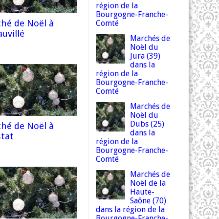
région de la
Bourgogne-Franche-
hé de Noël à
Comté
uvillé
Marchés de
Noël du
Jura (39)
dans la
région de la
Bourgogne-Franche-
Comté
Marchés de
Noël du
Dubs (25)
hé de Noël à
dans la
stat
région de la
Bourgogne-Franche-
Comté
Marchés de
Noël de la
Haute-
Saône (70)
dans la région de la
Bourgogne-Franche-