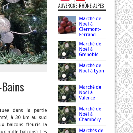
AUVERGNE-RHÔNE-ALPES
Marché de
Noël à
Clermont-
Ferrand
Marché de
Noël à
Grenoble
Marché de
Noël à Lyon
-Bains
Marché de
Noël à
Valence
Marché de
ituée dans la partie
Noël à
Comté, à 30 km au sud
Chambéry
ux balcons fleuris la
Marchés de
aux mille balcons). Les