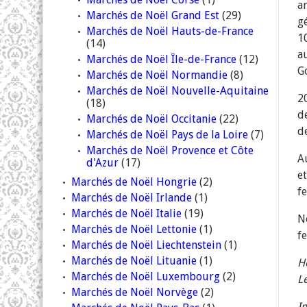
a
Marchés de Noël Grand Est
(29)
g
Marchés de Noël Hauts-de-France
1
(14)
a
Marchés de Noël Île-de-France
(12)
G
Marchés de Noël Normandie
(8)
Marchés de Noël Nouvelle-Aquitaine
2
(18)
d
Marchés de Noël Occitanie
(22)
d
Marchés de Noël Pays de la Loire
(7)
Marchés de Noël Provence et Côte
A
d'Azur
(17)
e
Marchés de Noël Hongrie
(2)
f
Marchés de Noël Irlande
(1)
Marchés de Noël Italie
(19)
N
Marchés de Noël Lettonie
(1)
f
Marchés de Noël Liechtenstein
(1)
Marchés de Noël Lituanie
(1)
H
Marchés de Noël Luxembourg
(2)
L
Marchés de Noël Norvège
(2)
In