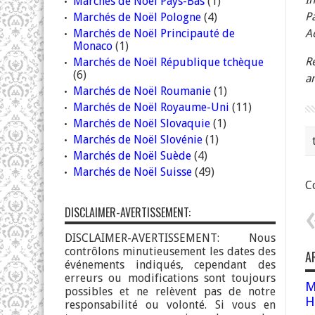
Marchés de Noël Pays-Bas
(1)
Pa
Marchés de Noël Pologne
(4)
Marchés de Noël Principauté de
Ac
Monaco
(1)
R
Marchés de Noël République tchèque
(6)
a
Marchés de Noël Roumanie
(1)
Marchés de Noël Royaume-Uni
(11)
Marchés de Noël Slovaquie
(1)
Marchés de Noël Slovénie
(1)
Marchés de Noël Suède
(4)
Marchés de Noël Suisse
(49)
Co
DISCLAIMER-AVERTISSEMENT:
DISCLAIMER-AVERTISSEMENT: Nous
contrôlons minutieusement les dates des
A
événements indiqués, cependant des
erreurs ou modifications sont toujours
M
possibles et ne relèvent pas de notre
H
responsabilité ou volonté. Si vous en