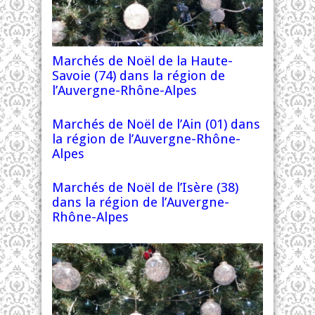
Marchés de Noël de la Haute-
Savoie (74) dans la région de
l’Auvergne-Rhône-Alpes
Marchés de Noël de l’Ain (01) dans
la région de l’Auvergne-Rhône-
Alpes
Marchés de Noël de l’Isère (38)
dans la région de l’Auvergne-
Rhône-Alpes