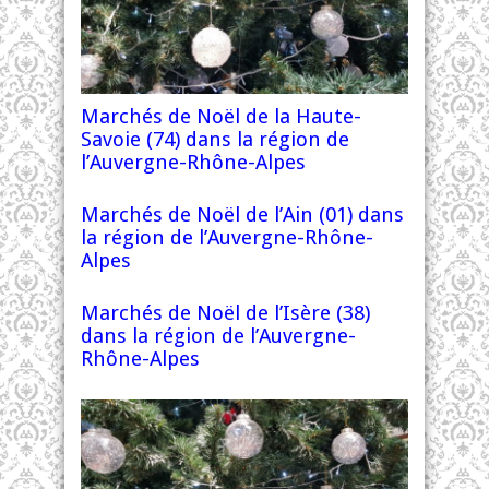
Marchés de Noël de la Haute-
Savoie (74) dans la région de
l’Auvergne-Rhône-Alpes
Marchés de Noël de l’Ain (01) dans
la région de l’Auvergne-Rhône-
Alpes
Marchés de Noël de l’Isère (38)
dans la région de l’Auvergne-
Rhône-Alpes