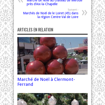
Marché de Noël au château de Merode
près d’Aix-la-Chapelle
Suivant :
Marchés de Noël de le Loiret (45) dans
la région Centre-Val de Loire
ARTICLES EN RELATION
Marché de Noël à Clermont-
Ferrand