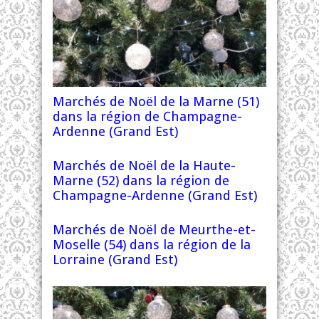
Marchés de Noël de la Marne (51)
dans la région de Champagne-
Ardenne (Grand Est)
Marchés de Noël de la Haute-
Marne (52) dans la région de
Champagne-Ardenne (Grand Est)
Marchés de Noël de Meurthe-et-
Moselle (54) dans la région de la
Lorraine (Grand Est)