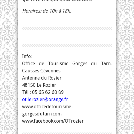
Horaires: de 10h à 18h.
Info:
Office de Tourisme Gorges du Tarn,
Causses Cévennes
Antenne du Rozier
48150 Le Rozier
Tél : 05 65 62 60 89
ot.lerozier@orange.fr
www.officedetourisme-
gorgesdutarn.com
www.facebook.com/OTrozier