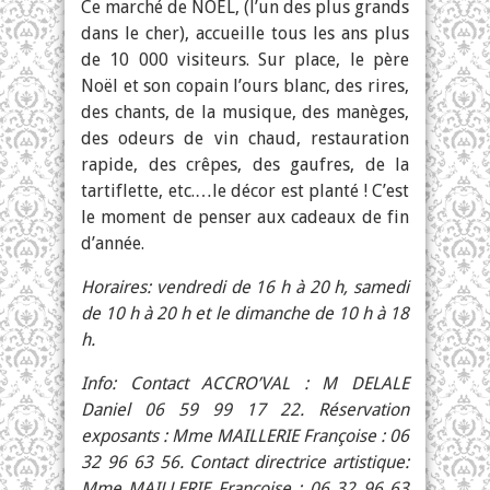
Ce marché de NOEL, (l’un des plus grands
dans le cher), accueille tous les ans plus
de 10 000 visiteurs. Sur place, le père
Noël et son copain l’ours blanc, des rires,
des chants, de la musique, des manèges,
des odeurs de vin chaud, restauration
rapide, des crêpes, des gaufres, de la
tartiflette, etc.…le décor est planté ! C’est
le moment de penser aux cadeaux de fin
d’année.
Horaires: vendredi de 16 h à 20 h, samedi
de 10 h à 20 h et le dimanche de 10 h à 18
h.
Info: Contact ACCRO’VAL : M DELALE
Daniel 06 59 99 17 22. Réservation
exposants : Mme MAILLERIE Françoise : 06
32 96 63 56. Contact directrice artistique:
Mme MAILLERIE Françoise : 06 32 96 63