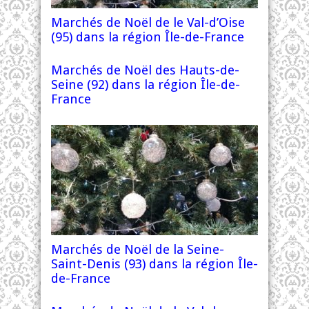
Marchés de Noël de le Val-d’Oise
(95) dans la région Île-de-France
Marchés de Noël des Hauts-de-
Seine (92) dans la région Île-de-
France
Marchés de Noël de la Seine-
Saint-Denis (93) dans la région Île-
de-France