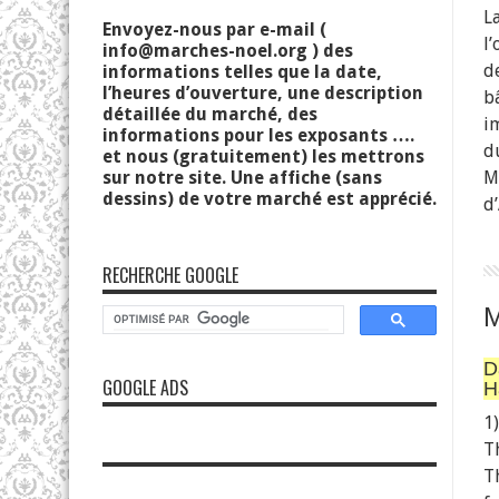
L
Envoyez-nous par e-mail (
l
info@marches-noel.org
) des
d
informations telles que la date,
l’heures d’ouverture, une description
b
détaillée du marché, des
i
informations pour les exposants ….
d
et nous (gratuitement) les mettrons
sur notre site. Une affiche (sans
M
dessins) de votre marché est apprécié.
d’
RECHERCHE GOOGLE
D
GOOGLE ADS
H
1
T
T