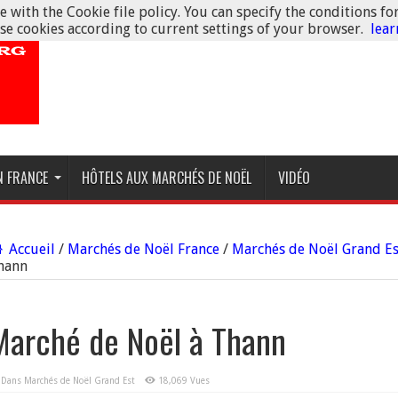
 with the Cookie file policy. You can specify the conditions fo
se cookies according to current settings of your browser.
lea
N FRANCE
HÔTELS AUX MARCHÉS DE NOËL
VIDÉO
Accueil
/
Marchés de Noël France
/
Marchés de Noël Grand Es
hann
Marché de Noël à Thann
Dans
Marchés de Noël Grand Est
18,069 Vues