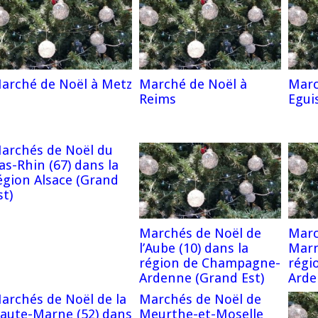
arché de Noël à Metz
Marché de Noël à
Marc
Reims
Egui
archés de Noël du
as-Rhin (67) dans la
égion Alsace (Grand
st)
Marchés de Noël de
Marc
l’Aube (10) dans la
Marn
région de Champagne-
régi
Ardenne (Grand Est)
Arde
archés de Noël de la
Marchés de Noël de
aute-Marne (52) dans
Meurthe-et-Moselle