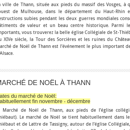
a ville de Thann, située aux pieds du massif des Vosges, à 
’ouest de Mulhouse, dans le département du Haut-Rhin e
estructions subies pendant les deux guerres mondiales cons
âtiments de valeur et un beau centre historique. Parmi le
mportants, vous trouverez la belle église Collégiale de St-Thié
u XIVe siècle, la Tour des Sorcières et les ruines du Châtea
arché de Noël de Thann est l’événement le plus important de 
Alsace.
MARCHÉ DE NOËL À THANN
ates du marché de Noël:
abituellement fin novembre - décembre
) Marché de Noël de Thann, aux pieds de l’église collégia
hiébaut). Le marché de Noël se tient habituellement dans les
hiébaut et de Lattre de Tassigny, autour de l’église Collégiale