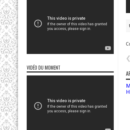
Co
VIDÉO DU MOMENT
A
M
H