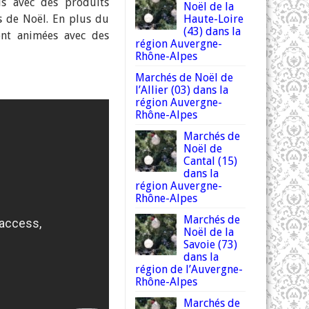
is avec des produits
Noël de la
ns de Noël. En plus du
Haute-Loire
(43) dans la
ont animées avec des
région Auvergne-
Rhône-Alpes
Marchés de Noël de
l’Allier (03) dans la
région Auvergne-
Rhône-Alpes
Marchés de
Noël de
Cantal (15)
dans la
région Auvergne-
Rhône-Alpes
Marchés de
Noël de la
Savoie (73)
dans la
région de l’Auvergne-
Rhône-Alpes
Marchés de