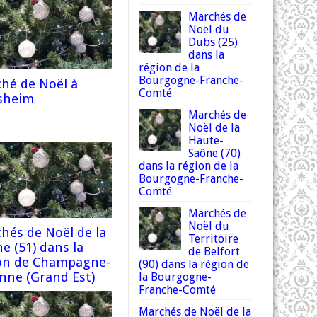
Marchés de
Noël du
Dubs (25)
dans la
région de la
Bourgogne-Franche-
hé de Noël à
Comté
sheim
Marchés de
Noël de la
Haute-
Saône (70)
dans la région de la
Bourgogne-Franche-
Comté
Marchés de
Noël du
hés de Noël de la
Territoire
e (51) dans la
de Belfort
on de Champagne-
(90) dans la région de
nne (Grand Est)
la Bourgogne-
Franche-Comté
Marchés de Noël de la