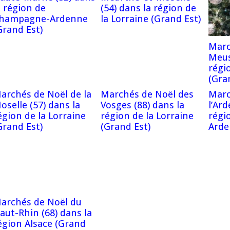
a région de
(54) dans la région de
hampagne-Ardenne
la Lorraine (Grand Est)
Grand Est)
Marc
Meus
régi
(Gra
archés de Noël de la
Marchés de Noël des
Marc
oselle (57) dans la
Vosges (88) dans la
l’Ar
égion de la Lorraine
région de la Lorraine
régi
Grand Est)
(Grand Est)
Arde
archés de Noël du
aut-Rhin (68) dans la
égion Alsace (Grand