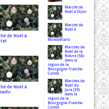
Marché de
Noël à Dijon
Marché de
Noël à
hé de Noël à
Montbéliard
stat
Marchés de
Noël de la
Nièvre (58)
dans la
région de la
Bourgogne-Franche-
Comté
Marchés de
Noël du
hé de Noël à
Jura (39)
ewihr
dans la
région de la
Bourgogne-Franche-
Comté