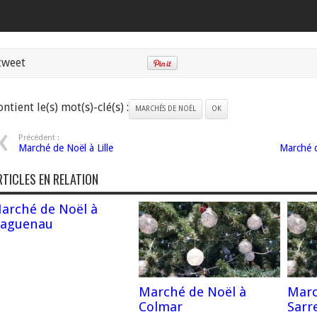
tweet
ntient le(s) mot(s)-clé(s) :
MARCHÉS DE NOËL
OK
Précédent :
Marché de Noël à Lille
Marché 
RTICLES EN RELATION
arché de Noël à
aguenau
Marché de Noël à
Marc
Colmar
Sarr