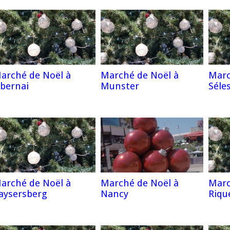
arché de Noël à
Marché de Noël à
Marc
bernai
Munster
Séle
arché de Noël à
Marché de Noël à
Marc
aysersberg
Nancy
Riqu