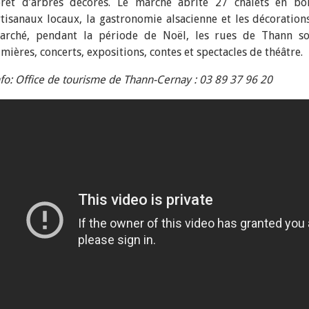
orêt d’arbres décorés. Le marché abrite 27 chalets en bo
rtisanaux locaux, la gastronomie alsacienne et les décoratio
arché, pendant la période de Noël, les rues de Thann s
mières, concerts, expositions, contes et spectacles de théâtre.
nfo: Office de tourisme de Thann-Cernay : 03 89 37 96 20