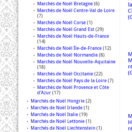
Marchés de Noël Bretagne
(6)
l
Marchés de Noël Centre-Val de Loire
C
(7)
(
Marchés de Noël Corse
(1)
Marchés de Noël Grand Est
(29)
Marchés de Noël Hauts-de-France
(14)
Marchés de Noël Île-de-France
(12)
M
Marchés de Noël Normandie
(8)
M
Marchés de Noël Nouvelle-Aquitaine
r
(18)
(
Marchés de Noël Occitanie
(22)
Marchés de Noël Pays de la Loire
(7)
Marchés de Noël Provence et Côte
d'Azur
(17)
Marchés de Noël Hongrie
(2)
Marchés de Noël Irlande
(1)
Marchés de Noël Italie
(19)
M
Marchés de Noël Lettonie
(1)
H
Marchés de Noël Liechtenstein
(1)
r