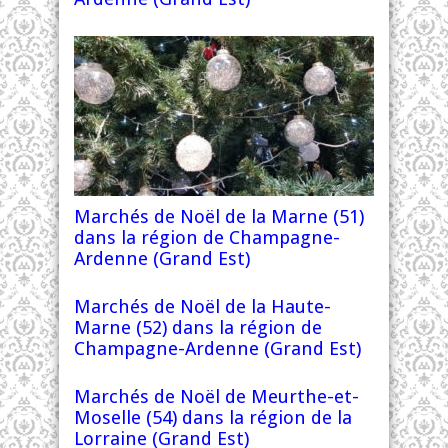
Marchés de Noël de la Marne (51)
dans la région de Champagne-
Ardenne (Grand Est)
Marchés de Noël de la Haute-
Marne (52) dans la région de
Champagne-Ardenne (Grand Est)
Marchés de Noël de Meurthe-et-
Moselle (54) dans la région de la
Lorraine (Grand Est)