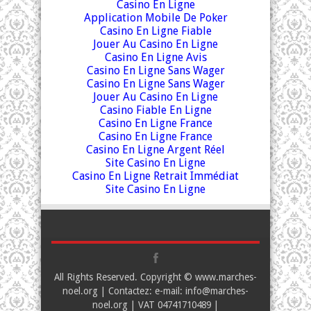
Casino En Ligne
Application Mobile De Poker
Casino En Ligne Fiable
Jouer Au Casino En Ligne
Casino En Ligne Avis
Casino En Ligne Sans Wager
Casino En Ligne Sans Wager
Jouer Au Casino En Ligne
Casino Fiable En Ligne
Casino En Ligne France
Casino En Ligne France
Casino En Ligne Argent Réel
Site Casino En Ligne
Casino En Ligne Retrait Immédiat
Site Casino En Ligne
All Rights Reserved. Copyright © www.marches-
noel.org | Contactez: e-mail:
info@marches-
noel.org
| VAT 04741710489 |