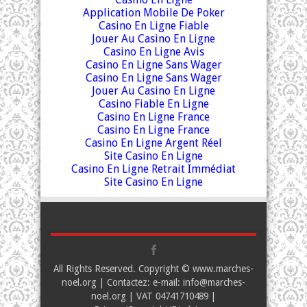
Application Mobile De Poker
Casino En Ligne Fiable
Jouer Au Casino En Ligne
Casino En Ligne Avis
Casino En Ligne Sans Wager
Casino En Ligne Sans Wager
Jouer Au Casino En Ligne
Casino Fiable En Ligne
Casino En Ligne France
Casino En Ligne France
Casino En Ligne Argent Réel
Site Casino En Ligne
Casino En Ligne Retrait Immédiat
Site Casino En Ligne
All Rights Reserved. Copyright © www.marches-
noel.org | Contactez: e-mail:
info@marches-
noel.org
| VAT 04741710489 |