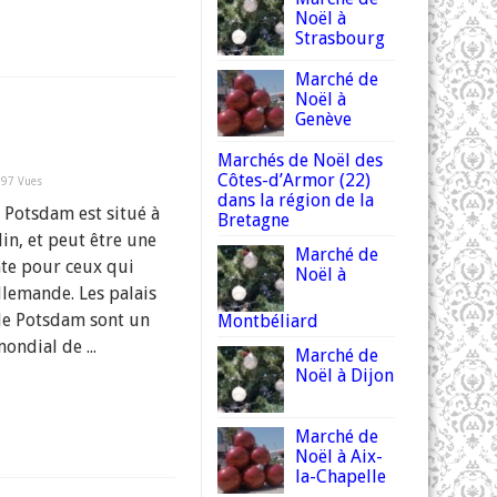
Noël à
Strasbourg
Marché de
Noël à
Genève
Marchés de Noël des
Côtes-d’Armor (22)
197 Vues
dans la région de la
e Potsdam est situé à
Bretagne
lin, et peut être une
Marché de
nte pour ceux qui
Noël à
allemande. Les palais
 de Potsdam sont un
Montbéliard
ondial de ...
Marché de
Noël à Dijon
Marché de
Noël à Aix-
la-Chapelle