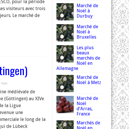
ESCO, pour la période
Marché de
ses visiteurs avec trois
Noël à
eurs. Le marché de
Durbuy
Marché de
Noël à
Bruxelles
Les plus
beaux
marchés de
Noël en
tingen)
Allemagne
Marché de
Noël à Metz
 Vues
gine médiévale de
Marché de
e (Göttingen) au XIVe
Noël
de la Ligue
d’Arras,
devenue une
France
merciale le long de la
Marchés de
qui de Lübeck
Noël en