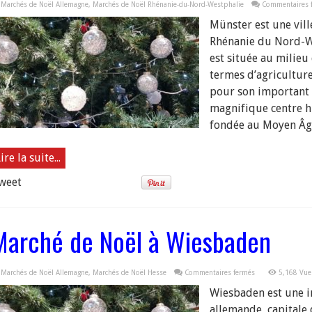
Marchés de Noël Allemagne
,
Marchés de Noël Rhénanie-du-Nord-Westphalie
Commentaires 
Münster est une vil
Rhénanie du Nord-W
est située au milieu
termes d’agriculture,
pour son important 
magnifique centre hi
fondée au Moyen Âge,
ire la suite...
weet
Marché de Noël à Wiesbaden
sur
Marchés de Noël Allemagne
,
Marchés de Noël Hesse
Commentaires fermés
5,168 Vue
Marché
de
Wiesbaden est une i
Noël
à
allemande, capitale 
Wiesbaden