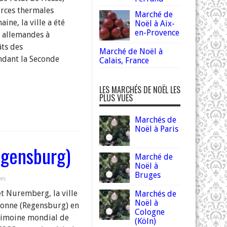
rces thermales
Marché de
ine, la ville a été
Noël à Aix-
en-Provence
s allemandes à
âts des
Marché de Noël à
dant la Seconde
Calais, France
LES MARCHÉS DE NOËL LES
PLUS VUES
Marchés de
Noël à Paris
egensburg)
Marché de
Noël à
Bruges
ues
t Nuremberg, la ville
Marchés de
Noël à
bonne (Regensburg) en
Cologne
trimoine mondial de
(Köln)