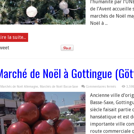
l’humanité par l’UN
de l’Avent accueille 
marchés de Noël maj
Noël à ...
ire la suite...
weet
Marché de Noël à Gottingue (Göt
sur
Marchés de Noël Allemagne
,
Marchés de Noël Basse-Saxe
Commentaires fermés
3,598
Marché
de
Ancienne ville d’ori
Noël
à
Basse-Saxe, Gottingu
Gottingue
(Göttingen)
siècle faisait partie 
hanséatique et est 
importante ville com
route commerciale 