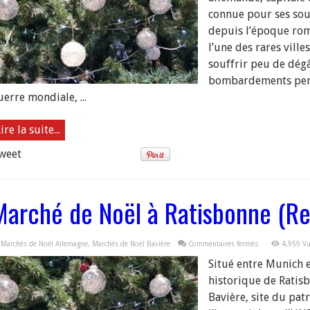
connue pour ses sou
depuis l’époque roma
l’une des rares ville
souffrir peu de dég
bombardements pen
erre mondiale, ...
ire la suite...
weet
Marché de Noël à Ratisbonne (R
sur
Marchés de Noël Allemagne
,
Marchés de Noël Bavière
Commentaires fermés
4,959 V
Marché
de
Situé entre Munich e
Noël
à
historique de Ratis
Ratisbonne
(Regensburg)
Bavière, site du pa