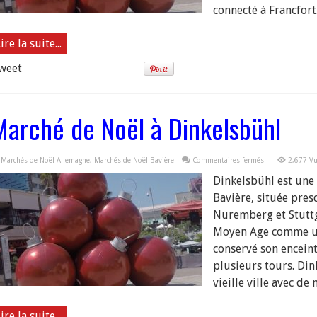
connecté à Francfort. 
ire la suite...
weet
Marché de Noël à Dinkelsbühl
sur
Marchés de Noël Allemagne
,
Marchés de Noël Bavière
Commentaires fermés
2,677 V
Marché
de
Dinkelsbühl est une 
Noël
à
Bavière, située pre
Dinkelsbühl
Nuremberg et Stuttg
Moyen Age comme un
conservé son enceinte
plusieurs tours. Din
vieille ville avec de
ire la suite...