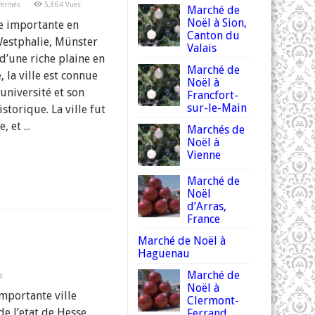
sur
fermés
5,864 Vues
Marché de
Marché
de
Noël à Sion,
le importante en
Noël
Canton du
à
estphalie, Münster
Münster
Valais
 d’une riche plaine en
Marché de
 la ville est connue
Noël à
université et son
Francfort-
sur-le-Main
storique. La ville fut
 et ...
Marchés de
Noël à
Vienne
Marché de
Noël
d’Arras,
France
Marché de Noël à
Haguenau
Marché de
s
Noël à
mportante ville
Clermont-
de l’etat de Hesse,
Ferrand