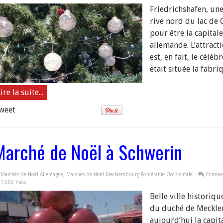
de
Friedrichshafen, une
Noël
à
rive nord du lac de 
Fried
pour être la capitale
allemande. L’attract
est, en fait, le célè
était située la fabriq
ire la suite...
weet
Marché de Noël à Schwerin
Marchés de Noël Allemagne
,
Marchés de Noël Mecklembourg-Poméranie-Occidentale
Commen
1,585 Vues
Belle ville historiqu
du duché de Meckle
aujourd’hui la capit