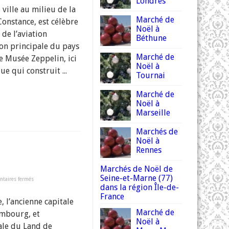
Londres
 ville au milieu de la
Marché de
Constance, est célèbre
richshafen
Noël à
 de l’aviation
Béthune
ion principale du pays
Marché de
bre Musée Zeppelin, ici
Noël à
ue qui construit ...
Tournai
Marché de
Noël à
Marseille
Marchés de
Noël à
Rennes
Marchés de Noël de
Seine-et-Marne (77)
sur
taires fermés
Marché
dans la région Île-de-
de
France
Noël
e, l’ancienne capitale
à
Schwerin
Marché de
mbourg, et
Noël à
ale du Land de