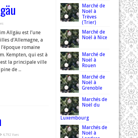
lgäu
Marché de
Noël à
Trèves
(Trier)
ues
Marché de
im Allgäu est l’une
Noël à Nice
illes d’Allemagne, a
 à l’époque romaine
Marché de
 Kempten, qui est à
Noël à
st la principale ville
Rouen
pine de ...
Marché de
Noël à
Grenoble
Marchés de
Noël du
n
Luxembourg
Marchés de
Noël à
4,792 Vues
hé