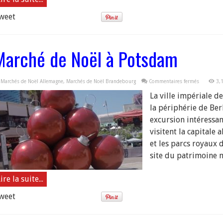
weet
Marché de Noël à Potsdam
sur
Marchés de Noël Allemagne
,
Marchés de Noël Brandebourg
Commentaires fermés
3,
Marché
de
La ville impériale d
Noël
à
la périphérie de Ber
Potsdam
excursion intéressa
visitent la capitale 
et les parcs royaux
site du patrimoine m
ire la suite...
weet